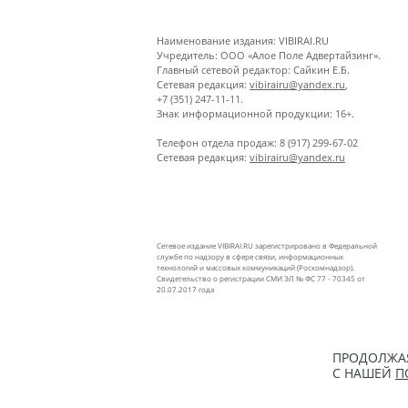
Наименование издания: VIBIRAI.RU
Учредитель: ООО «Алое Поле Адвертайзинг».
Главный сетевой редактор: Сайкин Е.Б.
Сетевая редакция:
vibirairu@yandex.ru
,
+7 (351) 247-11-11.
Знак информационной продукции: 16+.
Телефон отдела продаж: 8 (917) 299-67-02
Сетевая редакция:
vibirairu@yandex.ru
Сетевое издание VIBIRAI.RU зарегистрировано в Федеральной
службе по надзору в сфере связи, информационных
технологий и массовых коммуникаций (Роскомнадзор).
Свидетельство о регистрации СМИ ЭЛ № ФС 77 - 70345 от
20.07.2017 года
ПРОДОЛЖАЯ
С НАШЕЙ
П