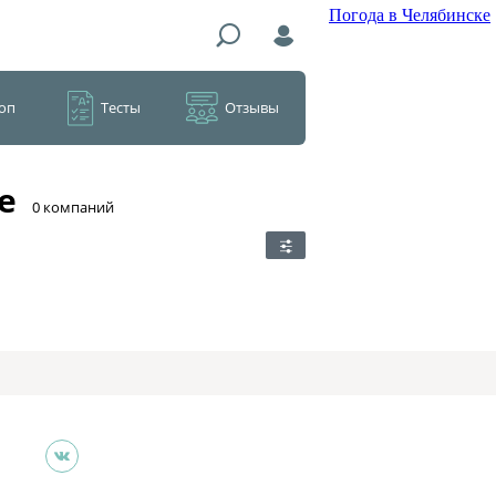
Погода в Челябинске
оп
Тесты
Отзывы
е
​0 компаний