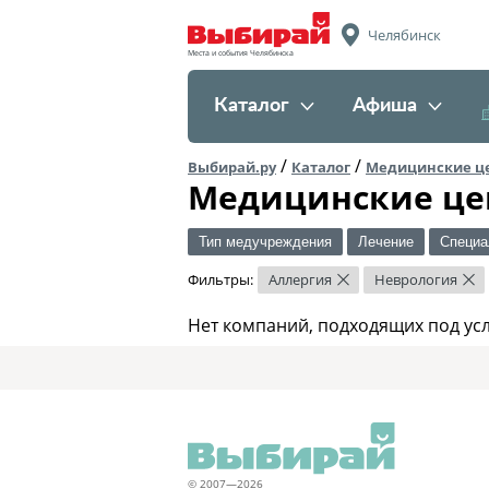
Челябинск
Места и события Челябинска
Каталог
Афиша
/
/
Выбирай.ру
Каталог
Медицинские ц
Медицинские це
Тип медучреждения
Лечение
Специа
Фильтры:
Аллергия
Неврология
×
×
Нет компаний, подходящих под ус
© 2007—2026