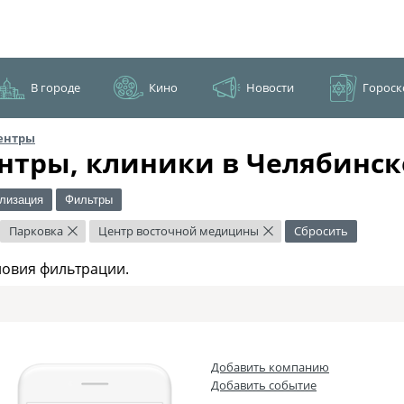
В городе
Кино
Новости
Гороск
ентры
нтры, клиники в Челябинск
лизация
Фильтры
Парковка
Центр восточной медицины
Сбросить
×
×
ловия фильтрации.
Добавить компанию
Добавить событие