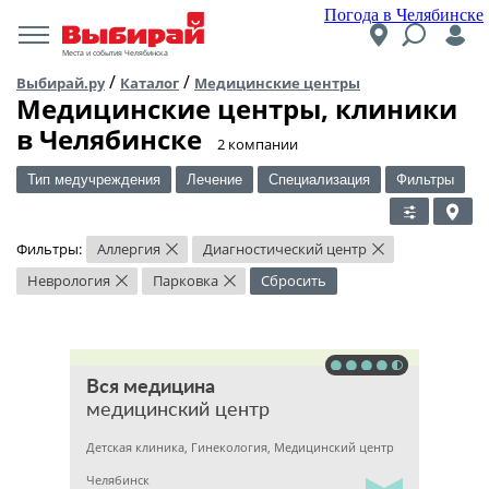
Погода в Челябинске
Места и события Челябинска
/
/
Выбирай.ру
Каталог
Медицинские центры
Медицинские центры, клиники
в Челябинске
​2 компании
Тип медучреждения
Лечение
Специализация
Фильтры
Фильтры:
Аллергия
Диагностический центр
×
×
Неврология
Парковка
Сбросить
×
×
Вся медицина
медицинский центр
Детская клиника, Гинекология, Медицинский центр
Челябинск