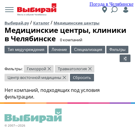
Погода в Челябинске
Места и события Челябинска
/
/
Выбирай.ру
Каталог
Медицинские центры
Медицинские центры, клиники
в Челябинске
​0 компаний
Тип медучреждения
Лечение
Специализация
Фильтры
Фильтры:
Геморрой
Травматология
×
×
Центр восточной медицины
Сбросить
×
Нет компаний, подходящих под условия
фильтрации.
© 2007—2026