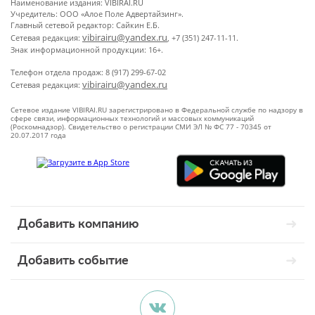
Наименование издания: VIBIRAI.RU
Учредитель: ООО «Алое Поле Адвертайзинг».
Главный сетевой редактор: Сайкин Е.Б.
vibirairu@yandex.ru
Сетевая редакция:
, +7 (351) 247-11-11.
Знак информационной продукции: 16+.
Телефон отдела продаж: 8 (917) 299-67-02
vibirairu@yandex.ru
Сетевая редакция:
Сетевое издание VIBIRAI.RU зарегистрировано в Федеральной службе по надзору в
сфере связи, информационных технологий и массовых коммуникаций
(Роскомнадзор). Свидетельство о регистрации СМИ ЭЛ № ФС 77 - 70345 от
20.07.2017 года
Добавить компанию
Добавить событие