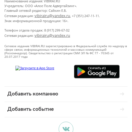
Наименование издания: VIBIRAI.RU
Учредитель: ООО «Алое Поле Адвертайзинг».
Главный сетевой редактор: Сайкин Е.Б.
vibirairu@yandex.ru
Сетевая редакция:
, +7 (351) 247-11-11.
Знак информационной продукции: 16+.
Телефон отдела продаж: 8 (917) 299-67-02
vibirairu@yandex.ru
Сетевая редакция:
Сетевое издание VIBIRAI.RU зарегистрировано в Федеральной службе по надзору в
сфере связи, информационных технологий и массовых коммуникаций
(Роскомнадзор). Свидетельство о регистрации СМИ ЭЛ № ФС 77 - 70345 от
20.07.2017 года
Добавить компанию
Добавить событие