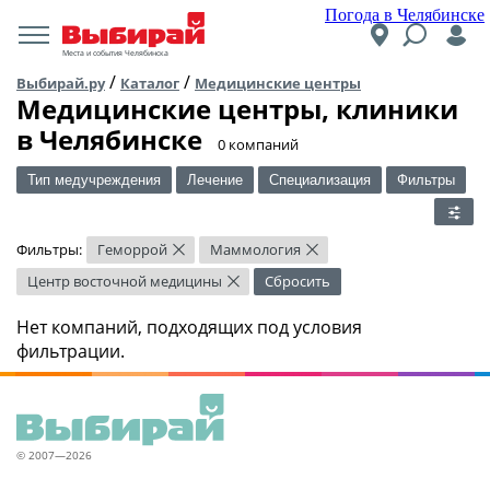
Погода в Челябинске
Места и события Челябинска
/
/
Выбирай.ру
Каталог
Медицинские центры
Медицинские центры, клиники
в Челябинске
​0 компаний
Тип медучреждения
Лечение
Специализация
Фильтры
Фильтры:
Геморрой
Маммология
×
×
Центр восточной медицины
Сбросить
×
Нет компаний, подходящих под условия
фильтрации.
© 2007—2026