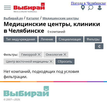
Погода в Челябинске
Места и события Челябинска
/
/
Выбирай.ру
Каталог
Медицинские центры
Медицинские центры, клиники
в Челябинске
​0 компаний
Тип медучреждения
Лечение
Специализация
Фильтры
Фильтры:
Геморрой
Онкология
×
×
Центр восточной медицины
Сбросить
×
Нет компаний, подходящих под условия
фильтрации.
© 2007—2026