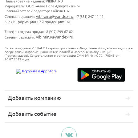
Наименование издания: VIBIRAI.RU
Учредитель: ООО «Алое Поле Адвертайзинг».
Главный сетевой редактор: Сайкин Е.Б.
vibirairu@yandex.ru
Сетевая редакция:
, +7 (351) 247-11-11.
Знак информационной продукции: 16+.
Телефон отдела продаж: 8 (917) 299-67-02
vibirairu@yandex.ru
Сетевая редакция:
Сетевое издание VIBIRAI.RU зарегистрировано в Федеральной службе по надзору в
сфере связи, информационных технологий и массовых коммуникаций
(Роскомнадзор). Свидетельство о регистрации СМИ ЭЛ № ФС 77 - 70345 от
20.07.2017 года
Добавить компанию
Добавить событие