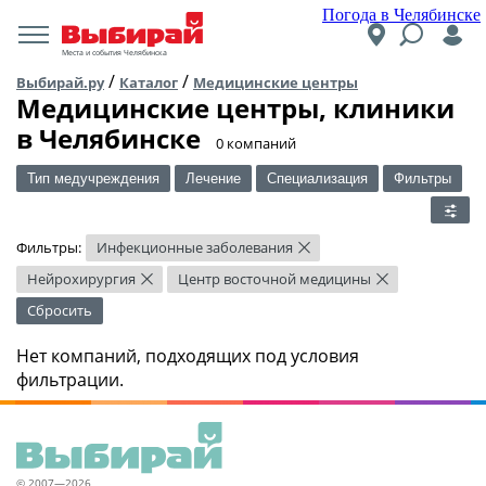
Погода в Челябинске
Места и события Челябинска
/
/
Выбирай.ру
Каталог
Медицинские центры
Медицинские центры, клиники
в Челябинске
​0 компаний
Тип медучреждения
Лечение
Специализация
Фильтры
Фильтры:
Инфекционные заболевания
×
Нейрохирургия
Центр восточной медицины
×
×
Сбросить
Нет компаний, подходящих под условия
фильтрации.
© 2007—2026