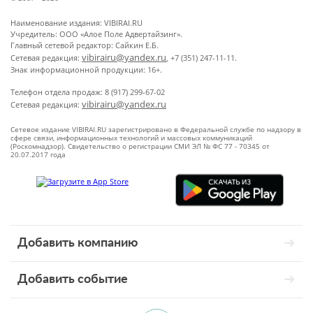
Наименование издания: VIBIRAI.RU
Учредитель: ООО «Алое Поле Адвертайзинг».
Главный сетевой редактор: Сайкин Е.Б.
vibirairu@yandex.ru
Сетевая редакция:
, +7 (351) 247-11-11.
Знак информационной продукции: 16+.
Телефон отдела продаж: 8 (917) 299-67-02
vibirairu@yandex.ru
Сетевая редакция:
Сетевое издание VIBIRAI.RU зарегистрировано в Федеральной службе по надзору в
сфере связи, информационных технологий и массовых коммуникаций
(Роскомнадзор). Свидетельство о регистрации СМИ ЭЛ № ФС 77 - 70345 от
20.07.2017 года
Добавить компанию
Добавить событие