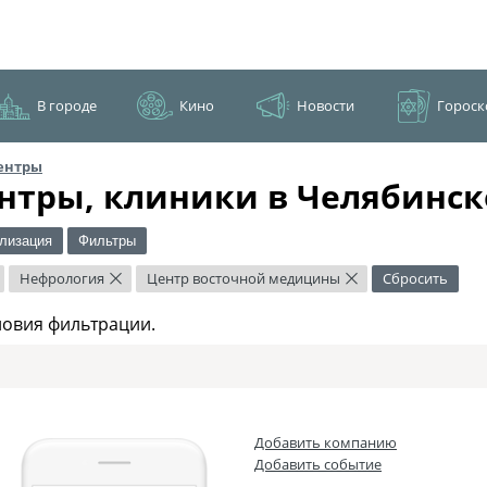
В городе
Кино
Новости
Гороск
ентры
нтры, клиники в Челябинск
лизация
Фильтры
Нефрология
Центр восточной медицины
Сбросить
×
×
ловия фильтрации.
Добавить компанию
Добавить событие