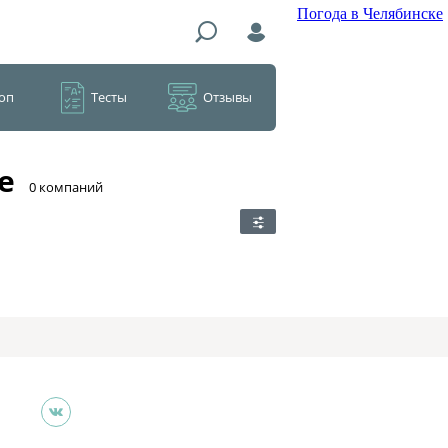
Погода в Челябинске
оп
Тесты
Отзывы
е
​0 компаний