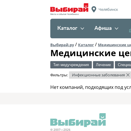
Челябинск
Места и события Челябинска
Каталог
Афиша
/
/
Выбирай.ру
Каталог
Медицинские ц
Медицинские це
Тип медучреждения
Лечение
Специа
Фильтры:
Инфекционные заболевания
×
Нет компаний, подходящих под ус
© 2007—2026