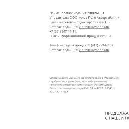
Наименование издания: VIBIRAI.RU
Учредитель: ООО «Алое Поле Адвертайзинг».
Главный сетевой редактор: Сайкин Е.Б.
Сетевая редакция:
vibirairu@yandex.ru
,
+7 (351) 247-11-11.
Знак информационной продукции: 16+.
Телефон отдела продаж: 8 (917) 299-67-02
Сетевая редакция:
vibirairu@yandex.ru
Сетевое издание VIBIRAI.RU зарегистрировано в Федеральной
службе по надзору в сфере связи, информационных
технологий и массовых коммуникаций (Роскомнадзор).
Свидетельство о регистрации СМИ ЭЛ № ФС 77 - 70345 от
20.07.2017 года
ПРОДОЛЖАЯ
С НАШЕЙ
П