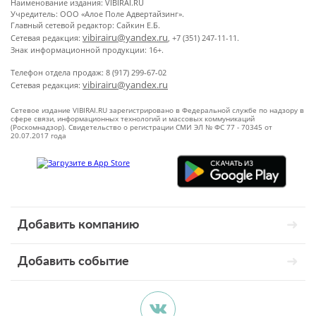
Наименование издания: VIBIRAI.RU
Учредитель: ООО «Алое Поле Адвертайзинг».
Главный сетевой редактор: Сайкин Е.Б.
vibirairu@yandex.ru
Сетевая редакция:
, +7 (351) 247-11-11.
Знак информационной продукции: 16+.
Телефон отдела продаж: 8 (917) 299-67-02
vibirairu@yandex.ru
Сетевая редакция:
Сетевое издание VIBIRAI.RU зарегистрировано в Федеральной службе по надзору в
сфере связи, информационных технологий и массовых коммуникаций
(Роскомнадзор). Свидетельство о регистрации СМИ ЭЛ № ФС 77 - 70345 от
20.07.2017 года
Добавить компанию
Добавить событие