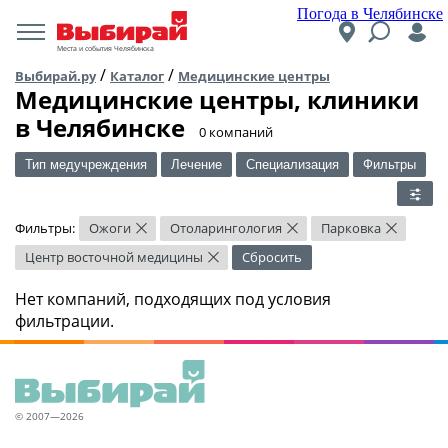
Погода в Челябинске
Места и события Челябинска
/
/
Выбирай.ру
Каталог
Медицинские центры
Медицинские центры, клиники
в Челябинске
​0 компаний
Тип медучреждения
Лечение
Специализация
Фильтры
Фильтры:
Ожоги
Отоларингология
Парковка
×
×
×
Центр восточной медицины
Сбросить
×
Нет компаний, подходящих под условия
фильтрации.
© 2007—2026