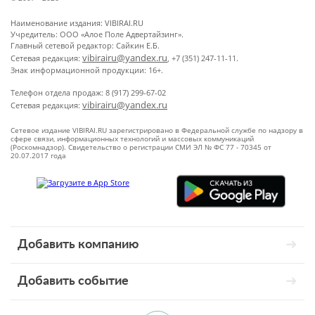
Наименование издания: VIBIRAI.RU
Учредитель: ООО «Алое Поле Адвертайзинг».
Главный сетевой редактор: Сайкин Е.Б.
vibirairu@yandex.ru
Сетевая редакция:
, +7 (351) 247-11-11.
Знак информационной продукции: 16+.
Телефон отдела продаж: 8 (917) 299-67-02
vibirairu@yandex.ru
Сетевая редакция:
Сетевое издание VIBIRAI.RU зарегистрировано в Федеральной службе по надзору в
сфере связи, информационных технологий и массовых коммуникаций
(Роскомнадзор). Свидетельство о регистрации СМИ ЭЛ № ФС 77 - 70345 от
20.07.2017 года
Добавить компанию
Добавить событие