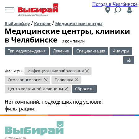
Погода в Челябинске
Места и события Челябинска
/
/
Выбирай.ру
Каталог
Медицинские центры
Медицинские центры, клиники
в Челябинске
​0 компаний
Тип медучреждения
Лечение
Специализация
Фильтры
Фильтры:
Инфекционные заболевания
×
Отоларингология
Парковка
×
×
Центр восточной медицины
Сбросить
×
Нет компаний, подходящих под условия
фильтрации.
© 2007—2026