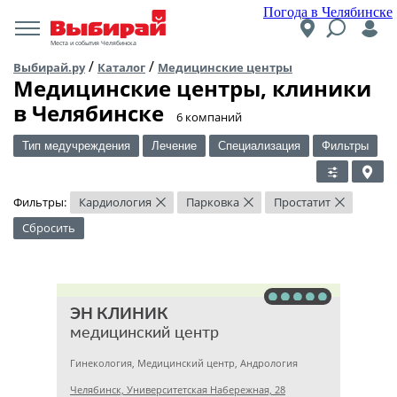
Погода в Челябинске
Места и события Челябинска
/
/
Выбирай.ру
Каталог
Медицинские центры
Медицинские центры, клиники
в Челябинске
​6 компаний
Тип медучреждения
Лечение
Специализация
Фильтры
Фильтры:
Кардиология
Парковка
Простатит
×
×
×
Сбросить
ЭН КЛИНИК
медицинский центр
Гинекология, Медицинский центр, Андрология
Челябинск, Университетская Набережная, 28