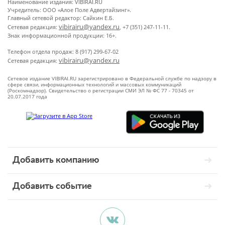
Наименование издания: VIBIRAI.RU
Учредитель: ООО «Алое Поле Адвертайзинг».
Главный сетевой редактор: Сайкин Е.Б.
vibirairu@yandex.ru
Сетевая редакция:
, +7 (351) 247-11-11.
Знак информационной продукции: 16+.
Телефон отдела продаж: 8 (917) 299-67-02
vibirairu@yandex.ru
Сетевая редакция:
Сетевое издание VIBIRAI.RU зарегистрировано в Федеральной службе по надзору в
сфере связи, информационных технологий и массовых коммуникаций
(Роскомнадзор). Свидетельство о регистрации СМИ ЭЛ № ФС 77 - 70345 от
20.07.2017 года
Добавить компанию
Добавить событие