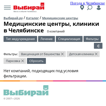
Погода в Челябинске
Места и события Челябинска
/
/
Выбирай.ру
Каталог
Медицинские центры
Медицинские центры, клиники
в Челябинске
​0 компаний
Тип медучреждения
Лечение
Специализация
Фильтры
Фильтры:
Вакцинация от бешенства
Детская клиника
×
×
Парковка
Сбросить
×
Нет компаний, подходящих под условия
фильтрации.
© 2007—2026