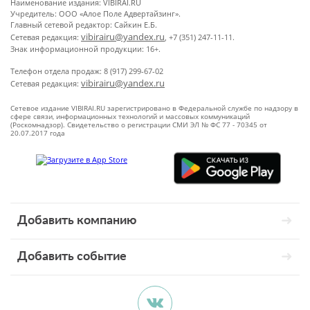
Наименование издания: VIBIRAI.RU
Учредитель: ООО «Алое Поле Адвертайзинг».
Главный сетевой редактор: Сайкин Е.Б.
vibirairu@yandex.ru
Сетевая редакция:
, +7 (351) 247-11-11.
Знак информационной продукции: 16+.
Телефон отдела продаж: 8 (917) 299-67-02
vibirairu@yandex.ru
Сетевая редакция:
Сетевое издание VIBIRAI.RU зарегистрировано в Федеральной службе по надзору в
сфере связи, информационных технологий и массовых коммуникаций
(Роскомнадзор). Свидетельство о регистрации СМИ ЭЛ № ФС 77 - 70345 от
20.07.2017 года
Добавить компанию
Добавить событие