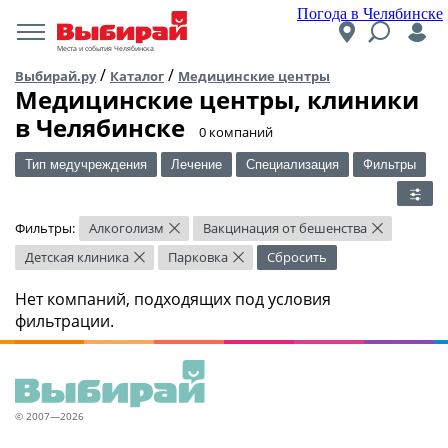
Погода в Челябинске
Места и события Челябинска
/
/
Выбирай.ру
Каталог
Медицинские центры
Медицинские центры, клиники
в Челябинске
​0 компаний
Тип медучреждения
Лечение
Специализация
Фильтры
Фильтры:
Алкоголизм
Вакцинация от бешенства
×
×
Детская клиника
Парковка
Сбросить
×
×
Нет компаний, подходящих под условия
фильтрации.
© 2007—2026