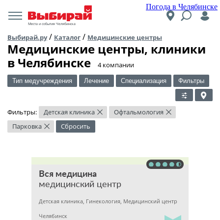
Погода в Челябинске
Места и события Челябинска
/
/
Выбирай.ру
Каталог
Медицинские центры
Медицинские центры, клиники
в Челябинске
​4 компании
Тип медучреждения
Лечение
Специализация
Фильтры
Фильтры:
Детская клиника
Офтальмология
×
×
Парковка
Сбросить
×
Вся медицина
медицинский центр
Детская клиника, Гинекология, Медицинский центр
Челябинск