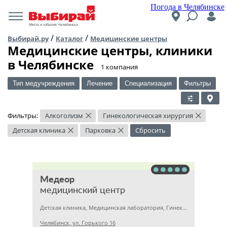
Погода в Челябинске
Места и события Челябинска
/
/
Выбирай.ру
Каталог
Медицинские центры
Медицинские центры, клиники
в Челябинске
​1 компания
Тип медучреждения
Лечение
Специализация
Фильтры
Фильтры:
Алкоголизм
Гинекологическая хирургия
×
×
Детская клиника
Парковка
Сбросить
×
×
Медеор
медицинский центр
Детская клиника, Медицинская лаборатория, Гинекология
Челябинск, ул. Горького 16