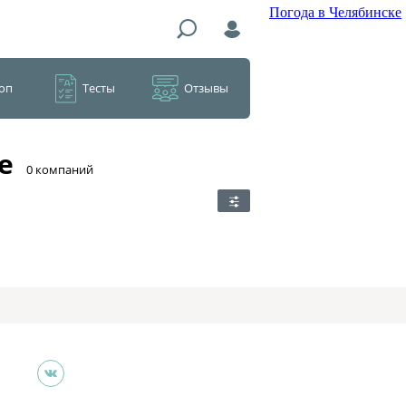
Погода в Челябинске
оп
Тесты
Отзывы
е
​0 компаний