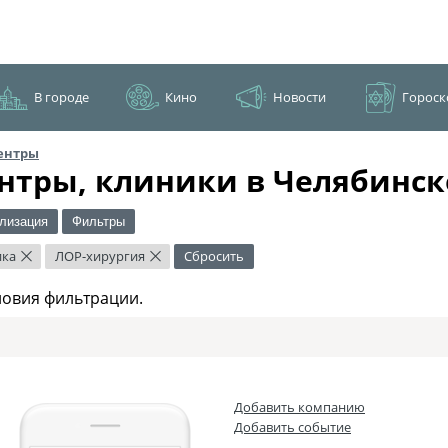
В городе
Кино
Новости
Гороск
ентры
нтры, клиники в Челябинск
лизация
Фильтры
ика
ЛОР-хирургия
Сбросить
×
×
ловия фильтрации.
Добавить компанию
Добавить событие