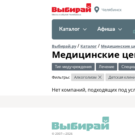
Челябинск
Места и события Челябинска
Каталог
Афиша
/
/
Выбирай.ру
Каталог
Медицинские ц
Медицинские це
Тип медучреждения
Лечение
Специа
Фильтры:
Алкоголизм
Детская клин
×
Нет компаний, подходящих под ус
© 2007—2026