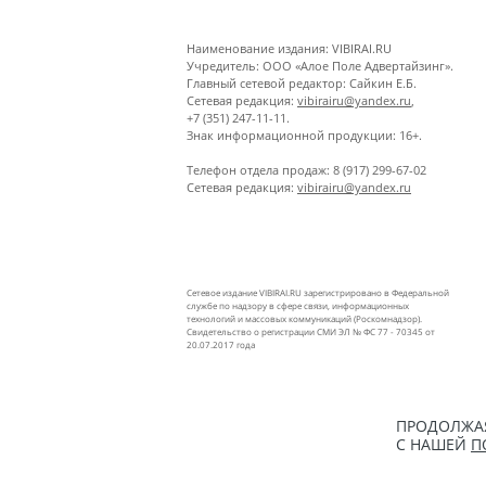
Наименование издания: VIBIRAI.RU
Учредитель: ООО «Алое Поле Адвертайзинг».
Главный сетевой редактор: Сайкин Е.Б.
Сетевая редакция:
vibirairu@yandex.ru
,
+7 (351) 247-11-11.
Знак информационной продукции: 16+.
Телефон отдела продаж: 8 (917) 299-67-02
Сетевая редакция:
vibirairu@yandex.ru
Сетевое издание VIBIRAI.RU зарегистрировано в Федеральной
службе по надзору в сфере связи, информационных
технологий и массовых коммуникаций (Роскомнадзор).
Свидетельство о регистрации СМИ ЭЛ № ФС 77 - 70345 от
20.07.2017 года
ПРОДОЛЖАЯ
С НАШЕЙ
П