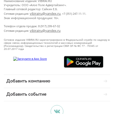
Наименование издания: VIBIRAI.RU
Учредитель: ООО «Алое Поле Адвертайзинг».
Главный сетевой редактор: Сайкин Е.Б.
vibirairu@yandex.ru
Сетевая редакция:
, +7 (351) 247-11-11.
Знак информационной продукции: 16+.
Телефон отдела продаж: 8 (917) 299-67-02
vibirairu@yandex.ru
Сетевая редакция:
Сетевое издание VIBIRAI.RU зарегистрировано в Федеральной службе по надзору в
сфере связи, информационных технологий и массовых коммуникаций
(Роскомнадзор). Свидетельство о регистрации СМИ ЭЛ № ФС 77 - 70345 от
20.07.2017 года
Добавить компанию
Добавить событие