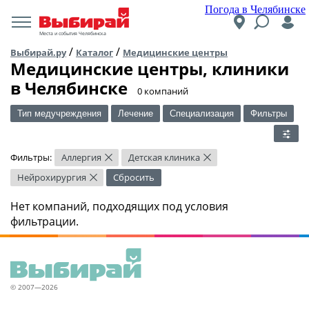
Погода в Челябинске
Места и события Челябинска
/
/
Выбирай.ру
Каталог
Медицинские центры
Медицинские центры, клиники
в Челябинске
​0 компаний
Тип медучреждения
Лечение
Специализация
Фильтры
Фильтры:
Аллергия
Детская клиника
×
×
Нейрохирургия
Сбросить
×
Нет компаний, подходящих под условия
фильтрации.
© 2007—2026