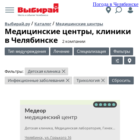
Погода в Челябинске
Места и события Челябинска
/
/
Выбирай.ру
Каталог
Медицинские центры
Медицинские центры, клиники
в Челябинске
​2 компании
Тип медучреждения
Лечение
Специализация
Фильтры
Фильтры:
Детская клиника
×
Инфекционные заболевания
Трихология
Сбросить
×
×
Медеор
медицинский центр
Детская клиника, Медицинская лаборатория, Гинекология
Челябинск, ул. Горького 16