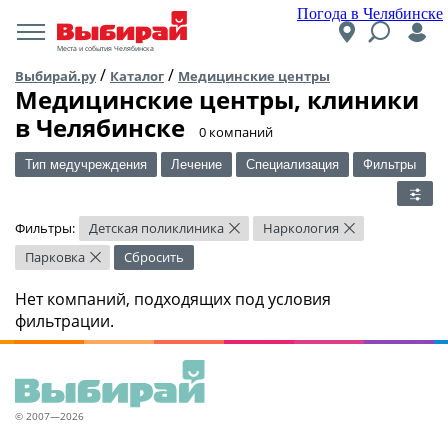
Погода в Челябинске
Места и события Челябинска
/
/
Выбирай.ру
Каталог
Медицинские центры
Медицинские центры, клиники
в Челябинске
​0 компаний
Тип медучреждения
Лечение
Специализация
Фильтры
Фильтры:
Детская поликлиника
Наркология
×
×
Парковка
Сбросить
×
Нет компаний, подходящих под условия
фильтрации.
© 2007—2026