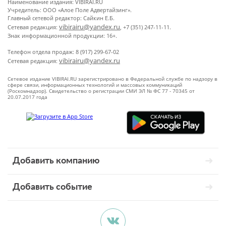
Наименование издания: VIBIRAI.RU
Учредитель: ООО «Алое Поле Адвертайзинг».
Главный сетевой редактор: Сайкин Е.Б.
vibirairu@yandex.ru
Сетевая редакция:
, +7 (351) 247-11-11.
Знак информационной продукции: 16+.
Телефон отдела продаж: 8 (917) 299-67-02
vibirairu@yandex.ru
Сетевая редакция:
Сетевое издание VIBIRAI.RU зарегистрировано в Федеральной службе по надзору в
сфере связи, информационных технологий и массовых коммуникаций
(Роскомнадзор). Свидетельство о регистрации СМИ ЭЛ № ФС 77 - 70345 от
20.07.2017 года
Добавить компанию
Добавить событие