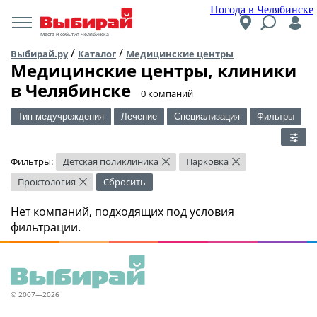
Погода в Челябинске
Места и события Челябинска
/
/
Выбирай.ру
Каталог
Медицинские центры
Медицинские центры, клиники
в Челябинске
​0 компаний
Тип медучреждения
Лечение
Специализация
Фильтры
Фильтры:
Детская поликлиника
Парковка
×
×
Проктология
Сбросить
×
Нет компаний, подходящих под условия
фильтрации.
© 2007—2026