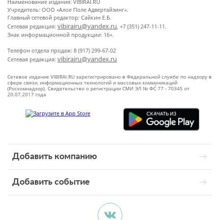
Наименование издания: VIBIRAI.RU
Учредитель: ООО «Алое Поле Адвертайзинг».
Главный сетевой редактор: Сайкин Е.Б.
vibirairu@yandex.ru
Сетевая редакция:
, +7 (351) 247-11-11.
Знак информационной продукции: 16+.
Телефон отдела продаж: 8 (917) 299-67-02
vibirairu@yandex.ru
Сетевая редакция:
Сетевое издание VIBIRAI.RU зарегистрировано в Федеральной службе по надзору в
сфере связи, информационных технологий и массовых коммуникаций
(Роскомнадзор). Свидетельство о регистрации СМИ ЭЛ № ФС 77 - 70345 от
20.07.2017 года
Добавить компанию
Добавить событие