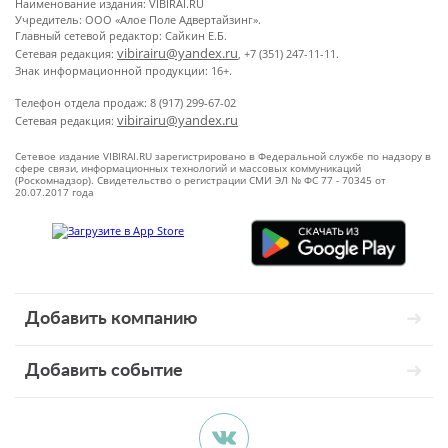
Наименование издания: VIBIRAI.RU
Учредитель: ООО «Алое Поле Адвертайзинг».
Главный сетевой редактор: Сайкин Е.Б.
vibirairu@yandex.ru
Сетевая редакция:
, +7 (351) 247-11-11.
Знак информационной продукции: 16+.
Телефон отдела продаж: 8 (917) 299-67-02
vibirairu@yandex.ru
Сетевая редакция:
Сетевое издание VIBIRAI.RU зарегистрировано в Федеральной службе по надзору в
сфере связи, информационных технологий и массовых коммуникаций
(Роскомнадзор). Свидетельство о регистрации СМИ ЭЛ № ФС 77 - 70345 от
20.07.2017 года
Добавить компанию
Добавить событие