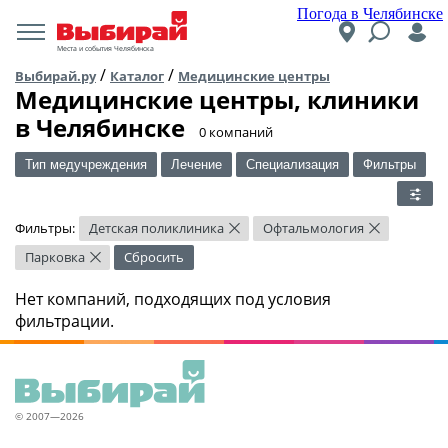
Погода в Челябинске
Места и события Челябинска
/
/
Выбирай.ру
Каталог
Медицинские центры
Медицинские центры, клиники
в Челябинске
​0 компаний
Тип медучреждения
Лечение
Специализация
Фильтры
Фильтры:
Детская поликлиника
Офтальмология
×
×
Парковка
Сбросить
×
Нет компаний, подходящих под условия
фильтрации.
© 2007—2026