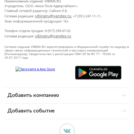
Наименование издания: VIBIRAI.RU
Учредитель: ООО «Алое Поле Адвертайзинг».
Главный сетевой редактор: Сайкин Е.Б.
vibirairu@yandex.ru
Сетевая редакция:
, +7 (351) 247-11-11.
Знак информационной продукции: 16+.
Телефон отдела продаж: 8 (917) 299-67-02
vibirairu@yandex.ru
Сетевая редакция:
Сетевое издание VIBIRAI.RU зарегистрировано в Федеральной службе по надзору в
сфере связи, информационных технологий и массовых коммуникаций
(Роскомнадзор). Свидетельство о регистрации СМИ ЭЛ № ФС 77 - 70345 от
20.07.2017 года
Добавить компанию
Добавить событие