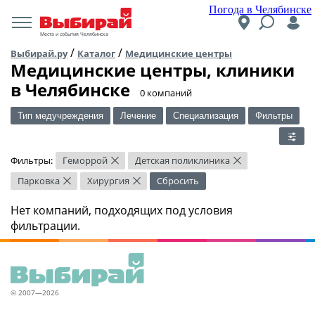
Погода в Челябинске
Места и события Челябинска
/
/
Выбирай.ру
Каталог
Медицинские центры
Медицинские центры, клиники
в Челябинске
​0 компаний
Тип медучреждения
Лечение
Специализация
Фильтры
Фильтры:
Геморрой
Детская поликлиника
×
×
Парковка
Хирургия
Сбросить
×
×
Нет компаний, подходящих под условия
фильтрации.
© 2007—2026