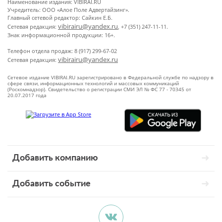
Наименование издания: VIBIRAI.RU
Учредитель: ООО «Алое Поле Адвертайзинг».
Главный сетевой редактор: Сайкин Е.Б.
vibirairu@yandex.ru
Сетевая редакция:
, +7 (351) 247-11-11.
Знак информационной продукции: 16+.
Телефон отдела продаж: 8 (917) 299-67-02
vibirairu@yandex.ru
Сетевая редакция:
Сетевое издание VIBIRAI.RU зарегистрировано в Федеральной службе по надзору в
сфере связи, информационных технологий и массовых коммуникаций
(Роскомнадзор). Свидетельство о регистрации СМИ ЭЛ № ФС 77 - 70345 от
20.07.2017 года
Добавить компанию
Добавить событие