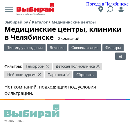
Погода в Челябинске
Места и события Челябинска
/
/
Выбирай.ру
Каталог
Медицинские центры
Медицинские центры, клиники
в Челябинске
​0 компаний
Тип медучреждения
Лечение
Специализация
Фильтры
Фильтры:
Геморрой
Детская поликлиника
×
×
Нейрохирургия
Парковка
Сбросить
×
×
Нет компаний, подходящих под условия
фильтрации.
© 2007—2026