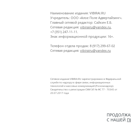
Наименование издания: VIBIRAI.RU
Учредитель: ООО «Алое Поле Адвертайзинг».
Главный сетевой редактор: Сайкин Е.Б.
Сетевая редакция:
vibirairu@yandex.ru
,
+7 (351) 247-11-11.
Знак информационной продукции: 16+.
Телефон отдела продаж: 8 (917) 299-67-02
Сетевая редакция:
vibirairu@yandex.ru
Сетевое издание VIBIRAI.RU зарегистрировано в Федеральной
службе по надзору в сфере связи, информационных
технологий и массовых коммуникаций (Роскомнадзор).
Свидетельство о регистрации СМИ ЭЛ № ФС 77 - 70345 от
20.07.2017 года
ПРОДОЛЖАЯ
С НАШЕЙ
П