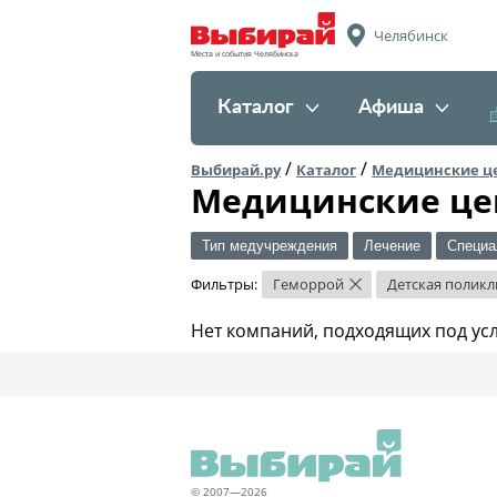
Челябинск
Места и события Челябинска
Каталог
Афиша
/
/
Выбирай.ру
Каталог
Медицинские ц
Медицинские це
Тип медучреждения
Лечение
Специа
Фильтры:
Геморрой
Детская полик
×
Нет компаний, подходящих под ус
© 2007—2026