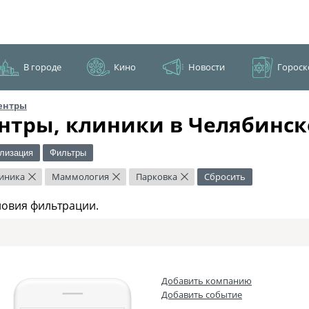
В городе
Кино
Новости
Гороск
ентры
нтры, клиники в Челябинск
лизация
Фильтры
линика
Маммология
Парковка
Сбросить
×
×
×
ловия фильтрации.
Добавить компанию
Добавить событие