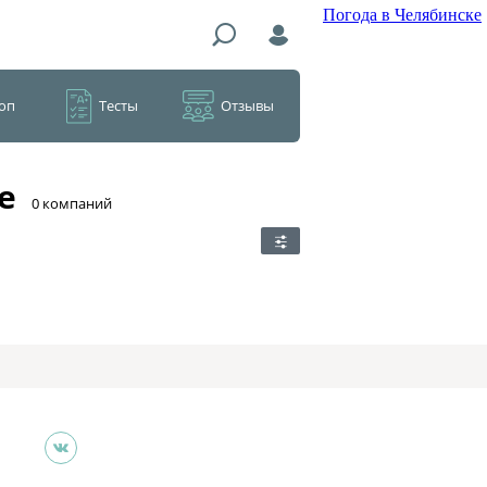
Погода в Челябинске
оп
Тесты
Отзывы
е
​0 компаний