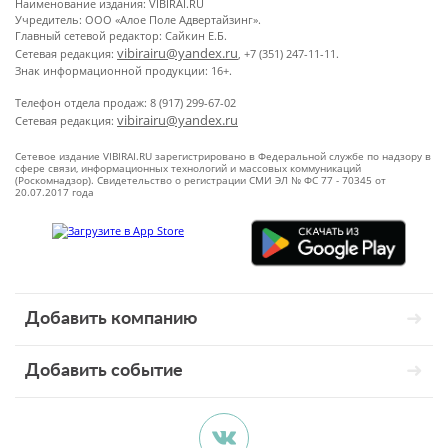
Наименование издания: VIBIRAI.RU
Учредитель: ООО «Алое Поле Адвертайзинг».
Главный сетевой редактор: Сайкин Е.Б.
vibirairu@yandex.ru
Сетевая редакция:
, +7 (351) 247-11-11.
Знак информационной продукции: 16+.
Телефон отдела продаж: 8 (917) 299-67-02
vibirairu@yandex.ru
Сетевая редакция:
Сетевое издание VIBIRAI.RU зарегистрировано в Федеральной службе по надзору в
сфере связи, информационных технологий и массовых коммуникаций
(Роскомнадзор). Свидетельство о регистрации СМИ ЭЛ № ФС 77 - 70345 от
20.07.2017 года
Добавить компанию
Добавить событие