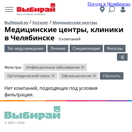
Погода в Челябинске
Места и события Челябинска
/
/
Выбирай.ру
Каталог
Медицинские центры
Медицинские центры, клиники
в Челябинске
​0 компаний
Тип медучреждения
Лечение
Специализация
Фильтры
Фильтры:
Инфекционные заболевания
×
Ортопедический салон
Офтальмология
Сбросить
×
×
Нет компаний, подходящих под условия
фильтрации.
© 2007—2026