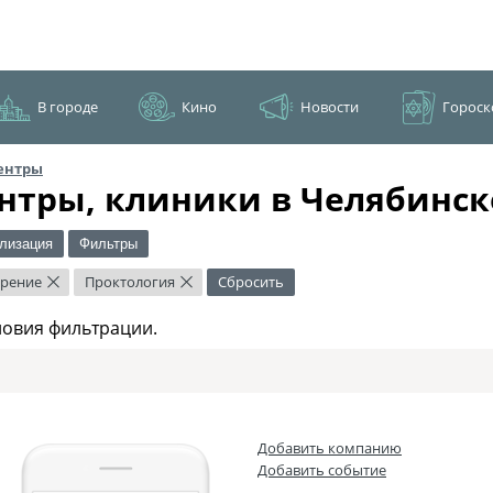
В городе
Кино
Новости
Гороск
ентры
нтры, клиники в Челябинск
лизация
Фильтры
рение
Проктология
Сбросить
×
×
ловия фильтрации.
Добавить компанию
Добавить событие