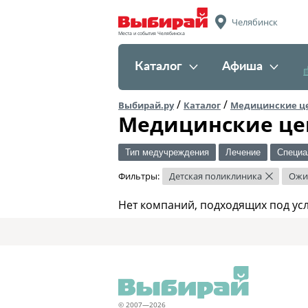
Челябинск
Места и события Челябинска
Каталог
Афиша
/
/
Выбирай.ру
Каталог
Медицинские ц
Медицинские це
Тип медучреждения
Лечение
Специа
Фильтры:
Детская поликлиника
Ожи
×
Нет компаний, подходящих под ус
© 2007—2026