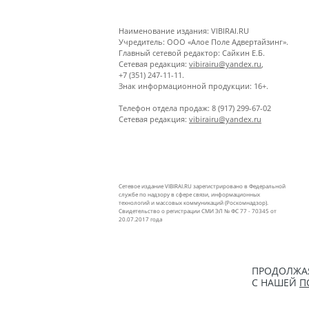
Наименование издания: VIBIRAI.RU
Учредитель: ООО «Алое Поле Адвертайзинг».
Главный сетевой редактор: Сайкин Е.Б.
Сетевая редакция:
vibirairu@yandex.ru
,
+7 (351) 247-11-11.
Знак информационной продукции: 16+.
Телефон отдела продаж: 8 (917) 299-67-02
Сетевая редакция:
vibirairu@yandex.ru
Сетевое издание VIBIRAI.RU зарегистрировано в Федеральной
службе по надзору в сфере связи, информационных
технологий и массовых коммуникаций (Роскомнадзор).
Свидетельство о регистрации СМИ ЭЛ № ФС 77 - 70345 от
20.07.2017 года
ПРОДОЛЖАЯ
С НАШЕЙ
П