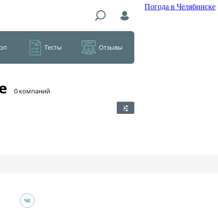
Погода в Челябинске
оп
Тесты
Отзывы
е
​0 компаний