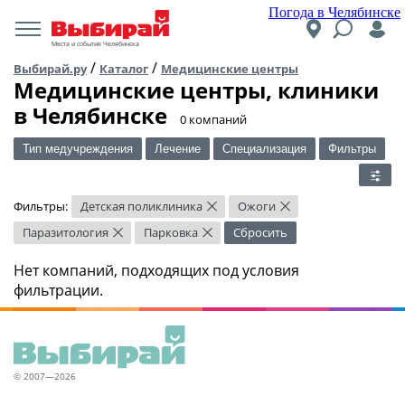
Погода в Челябинске
Места и события Челябинска
/
/
Выбирай.ру
Каталог
Медицинские центры
Медицинские центры, клиники
в Челябинске
​0 компаний
Тип медучреждения
Лечение
Специализация
Фильтры
Фильтры:
Детская поликлиника
Ожоги
×
×
Паразитология
Парковка
Сбросить
×
×
Нет компаний, подходящих под условия
фильтрации.
© 2007—2026