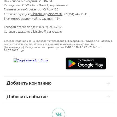
Наименование издания: VIBIRAI.RU
Учредитель: ООО «Алое Поле Адвертайзинг».
Главный сетевой редактор: Сайкин Е.Б.
vibirairu@yandex.ru
Сетевая редакция:
, +7 (351) 247-11-11.
Знак информационной продукции: 16+.
Телефон отдела продаж: 8 (917) 299-67-02
vibirairu@yandex.ru
Сетевая редакция:
Сетевое издание VIBIRAI.RU зарегистрировано в Федеральной службе по надзору в
сфере связи, информационных технологий и массовых коммуникаций
(Роскомнадзор). Свидетельство о регистрации СМИ ЭЛ № ФС 77 - 70345 от
20.07.2017 года
Добавить компанию
Добавить событие