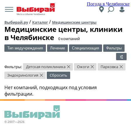
Погода в Челябинске
Места и события Челябинска
/
/
Выбирай.ру
Каталог
Медицинские центры
Медицинские центры, клиники
в Челябинске
​0 компаний
Тип медучреждения
Лечение
Специализация
Фильтры
Фильтры:
Детская поликлиника
Ожоги
Парковка
×
×
×
Эндокринология
Сбросить
×
Нет компаний, подходящих под условия
фильтрации.
© 2007—2026