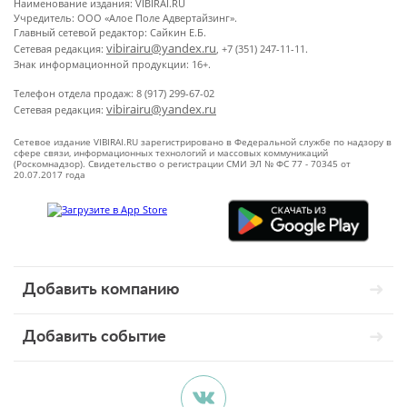
Наименование издания: VIBIRAI.RU
Учредитель: ООО «Алое Поле Адвертайзинг».
Главный сетевой редактор: Сайкин Е.Б.
vibirairu@yandex.ru
Сетевая редакция:
, +7 (351) 247-11-11.
Знак информационной продукции: 16+.
Телефон отдела продаж: 8 (917) 299-67-02
vibirairu@yandex.ru
Сетевая редакция:
Сетевое издание VIBIRAI.RU зарегистрировано в Федеральной службе по надзору в
сфере связи, информационных технологий и массовых коммуникаций
(Роскомнадзор). Свидетельство о регистрации СМИ ЭЛ № ФС 77 - 70345 от
20.07.2017 года
Добавить компанию
Добавить событие