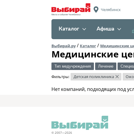
Челябинск
Места и события Челябинска
Каталог
Афиша
/
/
Выбирай.ру
Каталог
Медицинские ц
Медицинские це
Тип медучреждения
Лечение
Специа
Фильтры:
Детская поликлиника
Ожо
×
Нет компаний, подходящих под ус
© 2007—2026