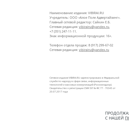
Наименование издания: VIBIRAI.RU
Учредитель: ООО «Алое Поле Адвертайзинг».
Главный сетевой редактор: Сайкин Е.Б.
Сетевая редакция:
vibirairu@yandex.ru
,
+7 (351) 247-11-11.
Знак информационной продукции: 16+.
Телефон отдела продаж: 8 (917) 299-67-02
Сетевая редакция:
vibirairu@yandex.ru
Сетевое издание VIBIRAI.RU зарегистрировано в Федеральной
службе по надзору в сфере связи, информационных
технологий и массовых коммуникаций (Роскомнадзор).
Свидетельство о регистрации СМИ ЭЛ № ФС 77 - 70345 от
20.07.2017 года
ПРОДОЛЖАЯ
С НАШЕЙ
П