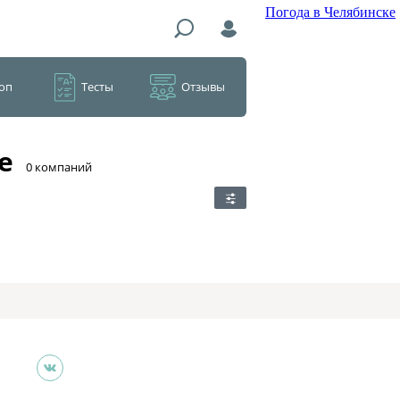
Погода в Челябинске
оп
Тесты
Отзывы
е
​0 компаний