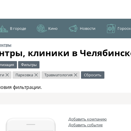
В городе
Кино
Новости
Гороск
ентры
нтры, клиники в Челябинск
лизация
Фильтры
ги
Парковка
Травматология
Сбросить
×
×
×
ловия фильтрации.
Добавить компанию
Добавить событие