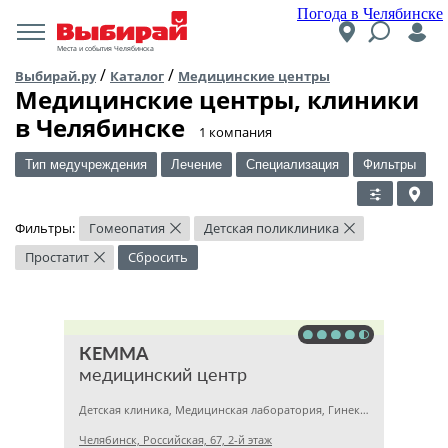
Погода в Челябинске
Места и события Челябинска
/
/
Выбирай.ру
Каталог
Медицинские центры
Медицинские центры, клиники
в Челябинске
​1 компания
Тип медучреждения
Лечение
Специализация
Фильтры
Фильтры:
Гомеопатия
Детская поликлиника
×
×
Простатит
Сбросить
×
КЕММА
медицинский центр
Детская клиника, Медицинская лаборатория, Гинекология
Челябинск, Российская, 67, 2-й этаж