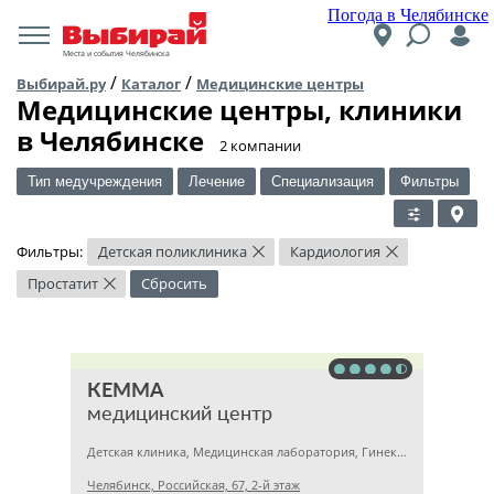
Погода в Челябинске
Места и события Челябинска
/
/
Выбирай.ру
Каталог
Медицинские центры
Медицинские центры, клиники
в Челябинске
​2 компании
Тип медучреждения
Лечение
Специализация
Фильтры
Фильтры:
Детская поликлиника
Кардиология
×
×
Простатит
Сбросить
×
КЕММА
медицинский центр
Детская клиника, Медицинская лаборатория, Гинекология
Челябинск, Российская, 67, 2-й этаж