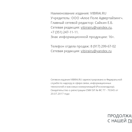
Наименование издания: VIBIRAI.RU
Учредитель: ООО «Алое Поле Адвертайзинг».
Главный сетевой редактор: Сайкин Е.Б.
Сетевая редакция:
vibirairu@yandex.ru
,
+7 (351) 247-11-11.
Знак информационной продукции: 16+.
Телефон отдела продаж: 8 (917) 299-67-02
Сетевая редакция:
vibirairu@yandex.ru
Сетевое издание VIBIRAI.RU зарегистрировано в Федеральной
службе по надзору в сфере связи, информационных
технологий и массовых коммуникаций (Роскомнадзор).
Свидетельство о регистрации СМИ ЭЛ № ФС 77 - 70345 от
20.07.2017 года
ПРОДОЛЖАЯ
С НАШЕЙ
П