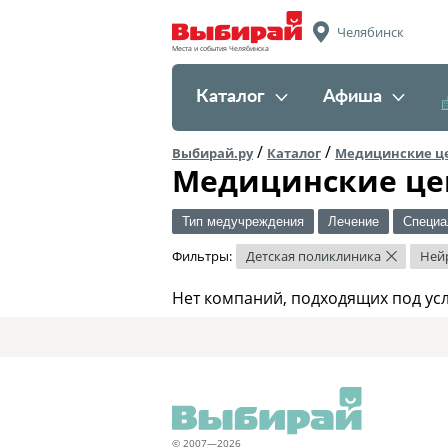
Челябинск
Места и события Челябинска
Каталог
Афиша
/
/
Выбирай.ру
Каталог
Медицинские ц
Медицинские це
Тип медучреждения
Лечение
Специа
Фильтры:
Детская поликлиника
Ней
×
Нет компаний, подходящих под ус
© 2007—2026