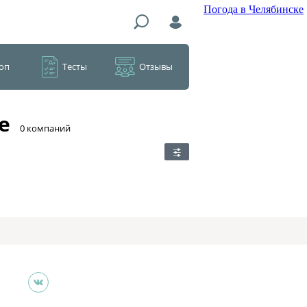
Погода в Челябинске
оп
Тесты
Отзывы
е
​0 компаний