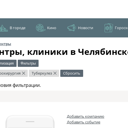
В городе
Кино
Новости
Гороск
ентры
нтры, клиники в Челябинск
лизация
Фильтры
рохирургия
Туберкулез
Сбросить
×
×
ловия фильтрации.
Добавить компанию
Добавить событие