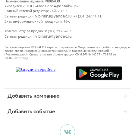
Наименование издания: VIBIRAI.RU
Учредитель: ООО «Алое Поле Адвертайзинг».
Главный сетевой редактор: Сайкин Е.Б.
vibirairu@yandex.ru
Сетевая редакция:
, +7 (351) 247-11-11.
Знак информационной продукции: 16+.
Телефон отдела продаж: 8 (917) 299-67-02
vibirairu@yandex.ru
Сетевая редакция:
Сетевое издание VIBIRAI.RU зарегистрировано в Федеральной службе по надзору в
сфере связи, информационных технологий и массовых коммуникаций
(Роскомнадзор). Свидетельство о регистрации СМИ ЭЛ № ФС 77 - 70345 от
20.07.2017 года
Добавить компанию
Добавить событие