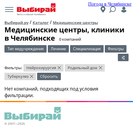
Погода в Челябинске
Места и события Челябинска
/
/
Выбирай.ру
Каталог
Медицинские центры
Медицинские центры, клиники
в Челябинске
​0 компаний
Тип медучреждения
Лечение
Специализация
Фильтры
Фильтры:
Нейрохирургия
Родильный дом
×
×
Туберкулез
Сбросить
×
Нет компаний, подходящих под условия
фильтрации.
© 2007—2026