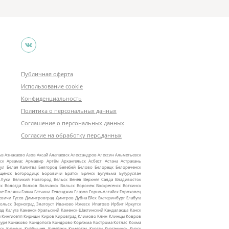
Публичная оферта
Использование cookie
Конфиденциальность
Политика о персональных данных
Соглашение о персональных данных
Согласие на обработку перс.данных
ыз
Азнакаево
Азов
Аксай
Алапаевск
Александров
Алексин
Альметьевск
ск
Арзамас
Армавир
Артём
Архангельск
Асбест
Астана
Астрахань
ул
Белая Калитва
Белгород
Белебей
Белово
Белорецк
Белореченск
ещенск
Богородицк
Боровичи
Братск
Брянск
Бугульма
Бугуруслан
 Луки
Великий Новгород
Вельск
Венёв
Верхняя Салда
Владивосток
ск
Вологда
Волхов
Волчанск
Вольск
Воронеж
Воскресенск
Воткинск
ие Поляны
Галич
Гатчина
Геленджик
Глазов
Горно‑Алтайск
Гороховец
евичи
Гусев
Димитровград
Дмитров
Дубна
Ейск
Екатеринбург
Елабуга
ольск
Зерноград
Златоуст
Иваново
Ижевск
Ипатово
Ирбит
Иркутск
ад
Калуга
Каменск‑Уральский
Каменск‑Шахтинский
Кандалакша
Канск
ы
Кингисепп
Кириши
Киров
Кировград
Климово
Клин
Клинцы
Ковров
уре
Конаково
Кондопога
Кондрово
Коряжма
Кострома
Котлас
Кохма
ск
Кузнецк
Куйбышев
Кулебаки
Кумертау
Курган
Курганинск
Курск