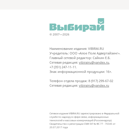
© 2007—2026
Наименование издания: VIBIRAI.RU
Учредитель: ООО «Алое Поле Адвертайзинг».
Главный сетевой редактор: Сайкин Е.Б.
Сетевая редакция:
vibirairu@yandex.ru
,
+7 (351) 247-11-11.
Знак информационной продукции: 16+.
Телефон отдела продаж: 8 (917) 299-67-02
Сетевая редакция:
vibirairu@yandex.ru
Сетевое издание VIBIRAI.RU зарегистрировано в Федеральной
службе по надзору в сфере связи, информационных
технологий и массовых коммуникаций (Роскомнадзор).
Свидетельство о регистрации СМИ ЭЛ № ФС 77 - 70345 от
20.07.2017 года