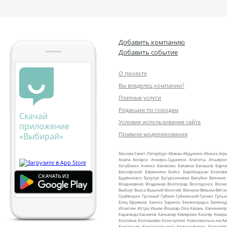
Добавить компанию
Добавить событие
О проекте
Вы владелец компании?
Платные услуги
Редакции по городам
Скачай
Условия использования сайта
приложение
Правила модерирования
«Выбирай»
Москва
Санкт‑Петербург
Абакан
Абдулино
Абинск
Агр
Анапа
Ангарск
Анжеро‑Судженск
Апатиты
Апшерон
Ахтубинск
Ачинск
Балаково
Балахна
Балашов
Барна
Белоярский
Березники
Бийск
Биробиджан
Благов
Будённовск
Бузулук
Бутурлиновка
Валуйки
Великие
Владикавказ
Владимир
Волгоград
Волгодонск
Волж
Выборг
Выкса
Вышний Волочёк
Вязники
Вязьма
Вятск
Грайворон
Грозный
Губкин
Губкинский
Гуково
Гульк
Елец
Ефремов
Заинск
Заринск
Зеленоградск
Зеленод
Искитим
Истра
Ишим
Йошкар‑Ола
Казань
Калинингр
Караганда
Касимов
Качканар
Кемерово
Кизляр
Кимр
Коломна
Колпашево
Кольчугино
Комсомольск‑на‑Ам
Краснодар
Краснотурьинск
Красноуфимск
Краснояр