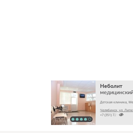
Неболит
медицинский
Челябинск, ул. Липе

+7 (351) 7212891