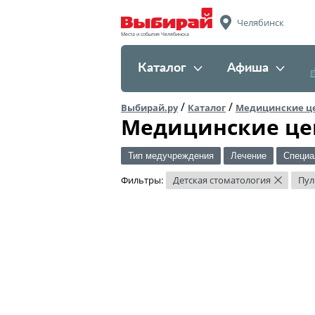
Челябинск
Места и события Челябинска
Каталог
Афиша
/
/
Выбирай.ру
Каталог
Медицинские ц
Медицинские це
Тип медучреждения
Лечение
Специа
Фильтры:
Детская стоматология
Пул
×