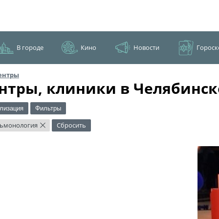
В городе
Кино
Новости
Гороск
ентры
нтры, клиники в Челябинск
лизация
Фильтры
ьмонология
Сбросить
×