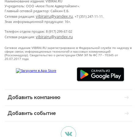
Наименование издания: VIBIRAI.RU
Учредитель: ООО «Алое Поле Адвертайзинг».
Главный сетевой редактор: Сайкин Е.Б.
vibirairu@yandex.ru
Сетевая редакция:
, +7 (351) 247-11-11.
Знак информационной продукции: 16+.
Телефон отдела продаж: 8 (917) 299-67-02
vibirairu@yandex.ru
Сетевая редакция:
Сетевое издание VIBIRAI.RU зарегистрировано в Федеральной службе по надзору в
сфере связи, информационных технологий и массовых коммуникаций
(Роскомнадзор). Свидетельство о регистрации СМИ ЭЛ № ФС 77 - 70345 от
20.07.2017 года
Добавить компанию
Добавить событие