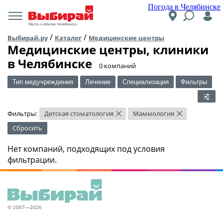
Погода в Челябинске
Места и события Челябинска
/
/
Выбирай.ру
Каталог
Медицинские центры
Медицинские центры, клиники
в Челябинске
​0 компаний
Тип медучреждения
Лечение
Специализация
Фильтры
Фильтры:
Детская стоматология
Маммология
×
×
Сбросить
Нет компаний, подходящих под условия
фильтрации.
© 2007—2026