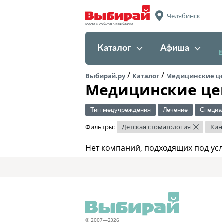
Челябинск
Места и события Челябинска
Каталог
Афиша
/
/
Выбирай.ру
Каталог
Медицинские ц
Медицинские це
Тип медучреждения
Лечение
Специа
Фильтры:
Детская стоматология
Кин
×
Нет компаний, подходящих под ус
© 2007—2026