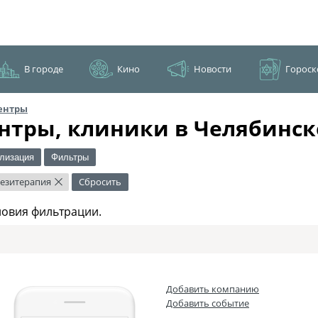
В городе
Кино
Новости
Гороск
ентры
нтры, клиники в Челябинск
лизация
Фильтры
езитерапия
Сбросить
×
ловия фильтрации.
Добавить компанию
Добавить событие