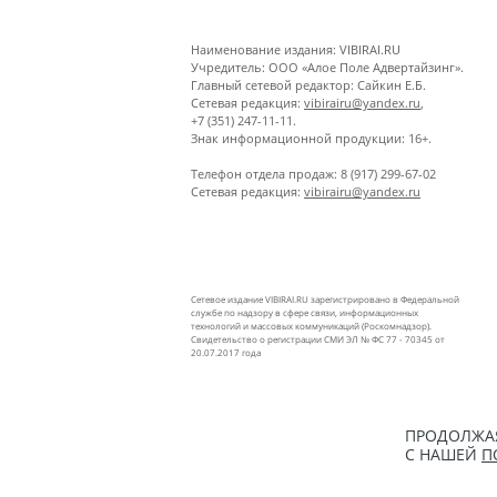
Наименование издания: VIBIRAI.RU
Учредитель: ООО «Алое Поле Адвертайзинг».
Главный сетевой редактор: Сайкин Е.Б.
Сетевая редакция:
vibirairu@yandex.ru
,
+7 (351) 247-11-11.
Знак информационной продукции: 16+.
Телефон отдела продаж: 8 (917) 299-67-02
Сетевая редакция:
vibirairu@yandex.ru
Сетевое издание VIBIRAI.RU зарегистрировано в Федеральной
службе по надзору в сфере связи, информационных
технологий и массовых коммуникаций (Роскомнадзор).
Свидетельство о регистрации СМИ ЭЛ № ФС 77 - 70345 от
20.07.2017 года
ПРОДОЛЖАЯ
С НАШЕЙ
П