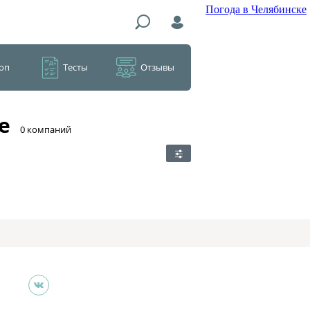
Погода в Челябинске
оп
Тесты
Отзывы
е
​0 компаний