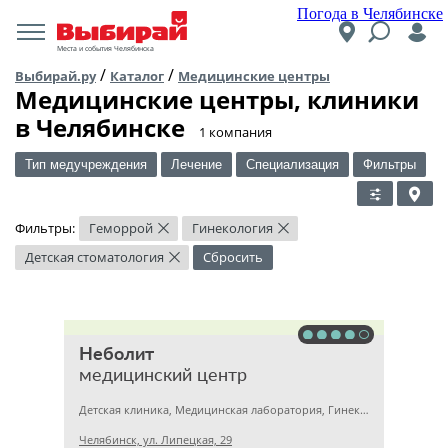
Погода в Челябинске
Места и события Челябинска
/
/
Выбирай.ру
Каталог
Медицинские центры
Медицинские центры, клиники
в Челябинске
​1 компания
Тип медучреждения
Лечение
Специализация
Фильтры
Фильтры:
Геморрой
Гинекология
×
×
Детская стоматология
Сбросить
×
Неболит
медицинский центр
Детская клиника, Медицинская лаборатория, Гинекология
Челябинск, ул. Липецкая, 29