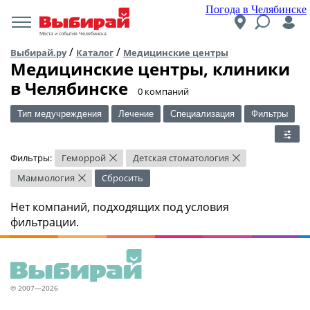
Погода в Челябинске
Места и события Челябинска
/
/
Выбирай.ру
Каталог
Медицинские центры
Медицинские центры, клиники
в Челябинске
​0 компаний
Тип медучреждения
Лечение
Специализация
Фильтры
Фильтры:
Геморрой
Детская стоматология
×
×
Маммология
Сбросить
×
Нет компаний, подходящих под условия
фильтрации.
© 2007—2026