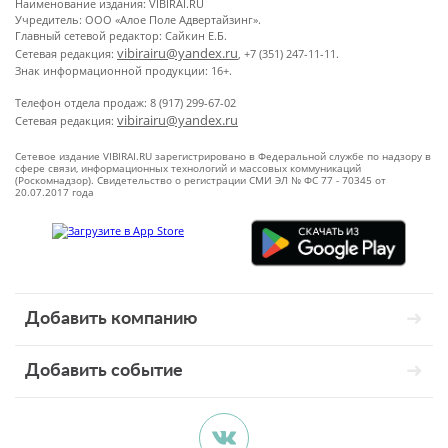
Наименование издания: VIBIRAI.RU
Учредитель: ООО «Алое Поле Адвертайзинг».
Главный сетевой редактор: Сайкин Е.Б.
vibirairu@yandex.ru
Сетевая редакция:
, +7 (351) 247-11-11.
Знак информационной продукции: 16+.
Телефон отдела продаж: 8 (917) 299-67-02
vibirairu@yandex.ru
Сетевая редакция:
Сетевое издание VIBIRAI.RU зарегистрировано в Федеральной службе по надзору в
сфере связи, информационных технологий и массовых коммуникаций
(Роскомнадзор). Свидетельство о регистрации СМИ ЭЛ № ФС 77 - 70345 от
20.07.2017 года
Добавить компанию
Добавить событие