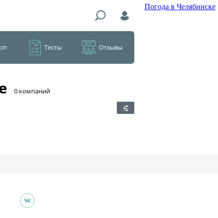
Погода в Челябинске
оп
Тесты
Отзывы
е
​0 компаний