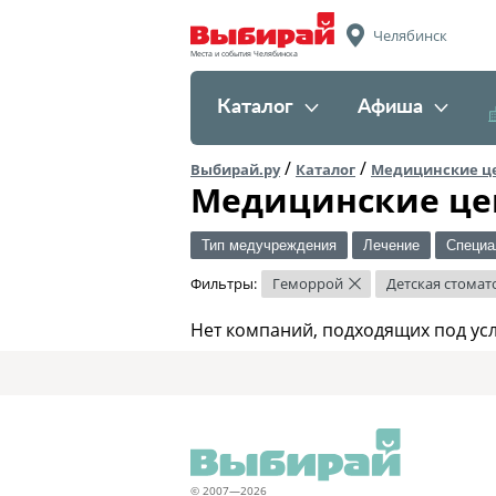
Челябинск
Места и события Челябинска
Каталог
Афиша
/
/
Выбирай.ру
Каталог
Медицинские ц
Медицинские це
Тип медучреждения
Лечение
Специа
Фильтры:
Геморрой
Детская стомат
×
Нет компаний, подходящих под ус
© 2007—2026