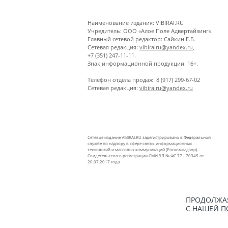
Наименование издания: VIBIRAI.RU
Учредитель: ООО «Алое Поле Адвертайзинг».
Главный сетевой редактор: Сайкин Е.Б.
Сетевая редакция:
vibirairu@yandex.ru
,
+7 (351) 247-11-11.
Знак информационной продукции: 16+.
Телефон отдела продаж: 8 (917) 299-67-02
Сетевая редакция:
vibirairu@yandex.ru
Сетевое издание VIBIRAI.RU зарегистрировано в Федеральной
службе по надзору в сфере связи, информационных
технологий и массовых коммуникаций (Роскомнадзор).
Свидетельство о регистрации СМИ ЭЛ № ФС 77 - 70345 от
20.07.2017 года
ПРОДОЛЖАЯ
С НАШЕЙ
П