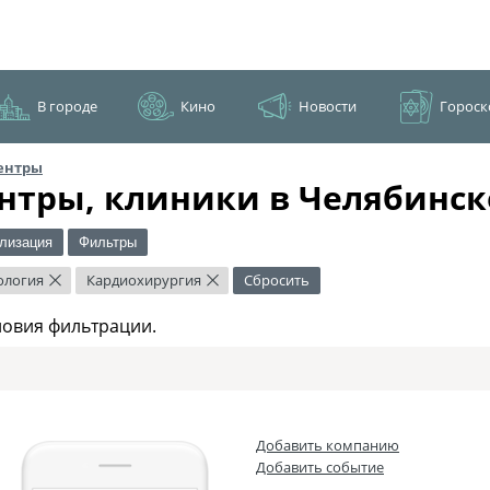
В городе
Кино
Новости
Гороск
ентры
нтры, клиники в Челябинск
лизация
Фильтры
ология
Кардиохирургия
Сбросить
×
×
ловия фильтрации.
Добавить компанию
Добавить событие