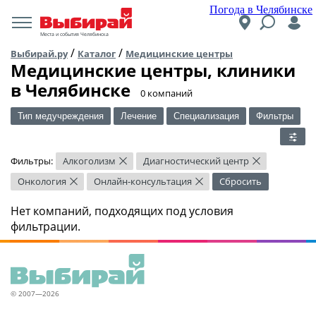
Погода в Челябинске
Места и события Челябинска
/
/
Выбирай.ру
Каталог
Медицинские центры
Медицинские центры, клиники
в Челябинске
​0 компаний
Тип медучреждения
Лечение
Специализация
Фильтры
Фильтры:
Алкоголизм
Диагностический центр
×
×
Онкология
Онлайн-консультация
Сбросить
×
×
Нет компаний, подходящих под условия
фильтрации.
© 2007—2026