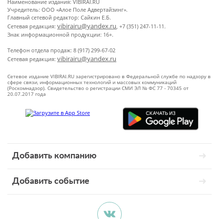
Наименование издания: VIBIRAI.RU
Учредитель: ООО «Алое Поле Адвертайзинг».
Главный сетевой редактор: Сайкин Е.Б.
vibirairu@yandex.ru
Сетевая редакция:
, +7 (351) 247-11-11.
Знак информационной продукции: 16+.
Телефон отдела продаж: 8 (917) 299-67-02
vibirairu@yandex.ru
Сетевая редакция:
Сетевое издание VIBIRAI.RU зарегистрировано в Федеральной службе по надзору в
сфере связи, информационных технологий и массовых коммуникаций
(Роскомнадзор). Свидетельство о регистрации СМИ ЭЛ № ФС 77 - 70345 от
20.07.2017 года
Добавить компанию
Добавить событие