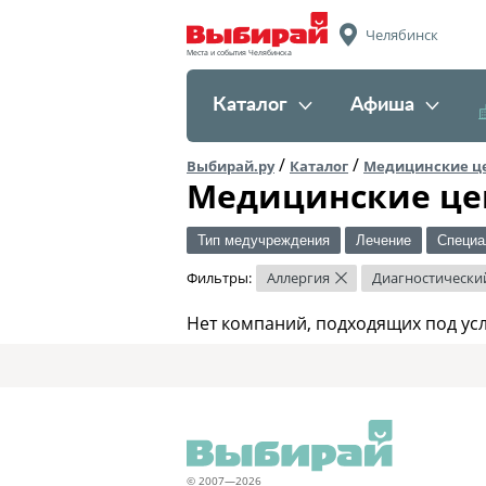
Челябинск
Места и события Челябинска
Каталог
Афиша
/
/
Выбирай.ру
Каталог
Медицинские ц
Медицинские це
Тип медучреждения
Лечение
Специа
Фильтры:
Аллергия
Диагностически
×
Нет компаний, подходящих под ус
© 2007—2026