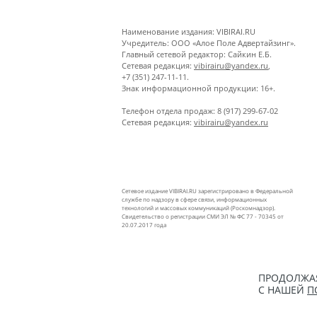
Наименование издания: VIBIRAI.RU
Учредитель: ООО «Алое Поле Адвертайзинг».
Главный сетевой редактор: Сайкин Е.Б.
Сетевая редакция:
vibirairu@yandex.ru
,
+7 (351) 247-11-11.
Знак информационной продукции: 16+.
Телефон отдела продаж: 8 (917) 299-67-02
Сетевая редакция:
vibirairu@yandex.ru
Сетевое издание VIBIRAI.RU зарегистрировано в Федеральной
службе по надзору в сфере связи, информационных
технологий и массовых коммуникаций (Роскомнадзор).
Свидетельство о регистрации СМИ ЭЛ № ФС 77 - 70345 от
20.07.2017 года
ПРОДОЛЖАЯ
С НАШЕЙ
П