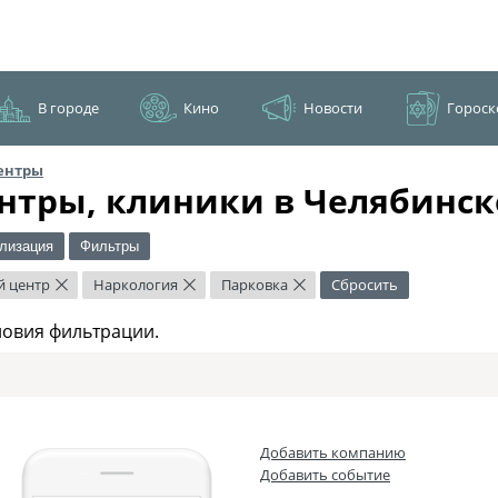
В городе
Кино
Новости
Гороск
ентры
нтры, клиники в Челябинск
лизация
Фильтры
й центр
Наркология
Парковка
Сбросить
×
×
×
ловия фильтрации.
Добавить компанию
Добавить событие