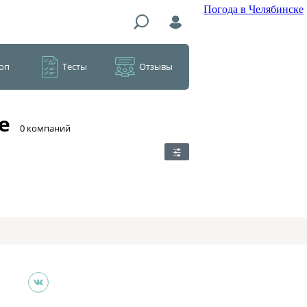
Погода в Челябинске
оп
Тесты
Отзывы
е
​0 компаний