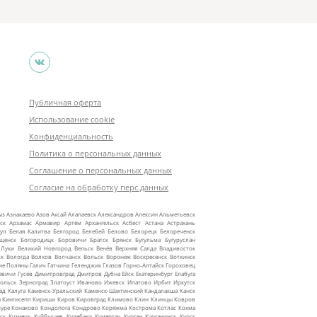
Публичная оферта
Использование cookie
Конфиденциальность
Политика о персональных данных
Соглашение о персональных данных
Согласие на обработку перс.данных
ыз
Азнакаево
Азов
Аксай
Алапаевск
Александров
Алексин
Альметьевск
ск
Арзамас
Армавир
Артём
Архангельск
Асбест
Астана
Астрахань
ул
Белая Калитва
Белгород
Белебей
Белово
Белорецк
Белореченск
ещенск
Богородицк
Боровичи
Братск
Брянск
Бугульма
Бугуруслан
 Луки
Великий Новгород
Вельск
Венёв
Верхняя Салда
Владивосток
ск
Вологда
Волхов
Волчанск
Вольск
Воронеж
Воскресенск
Воткинск
ие Поляны
Галич
Гатчина
Геленджик
Глазов
Горно‑Алтайск
Гороховец
евичи
Гусев
Димитровград
Дмитров
Дубна
Ейск
Екатеринбург
Елабуга
ольск
Зерноград
Златоуст
Иваново
Ижевск
Ипатово
Ирбит
Иркутск
ад
Калуга
Каменск‑Уральский
Каменск‑Шахтинский
Кандалакша
Канск
ы
Кингисепп
Кириши
Киров
Кировград
Климово
Клин
Клинцы
Ковров
уре
Конаково
Кондопога
Кондрово
Коряжма
Кострома
Котлас
Кохма
ск
Кузнецк
Куйбышев
Кулебаки
Кумертау
Курган
Курганинск
Курск