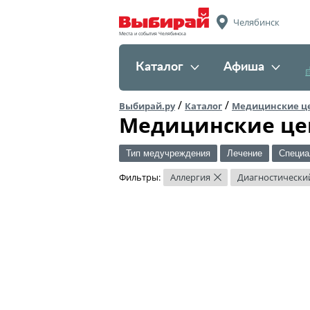
Челябинск
Места и события Челябинска
Каталог
Афиша
/
/
Выбирай.ру
Каталог
Медицинские ц
Медицинские це
Тип медучреждения
Лечение
Специа
Фильтры:
Аллергия
Диагностически
×