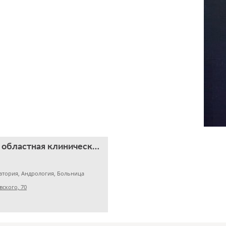
Челябинская областная клиническая больница
атория, Андрология, Больница
вского, 70