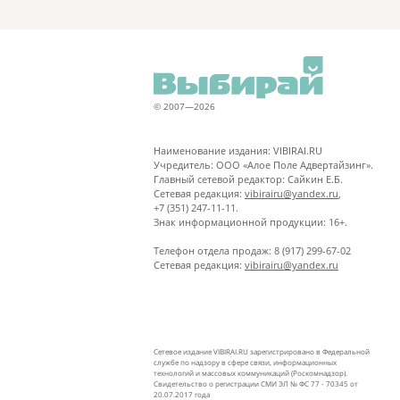
© 2007—2026
Наименование издания: VIBIRAI.RU
Учредитель: ООО «Алое Поле Адвертайзинг».
Главный сетевой редактор: Сайкин Е.Б.
Сетевая редакция:
vibirairu@yandex.ru
,
+7 (351) 247-11-11.
Знак информационной продукции: 16+.
Телефон отдела продаж: 8 (917) 299-67-02
Сетевая редакция:
vibirairu@yandex.ru
Сетевое издание VIBIRAI.RU зарегистрировано в Федеральной
службе по надзору в сфере связи, информационных
технологий и массовых коммуникаций (Роскомнадзор).
Свидетельство о регистрации СМИ ЭЛ № ФС 77 - 70345 от
20.07.2017 года