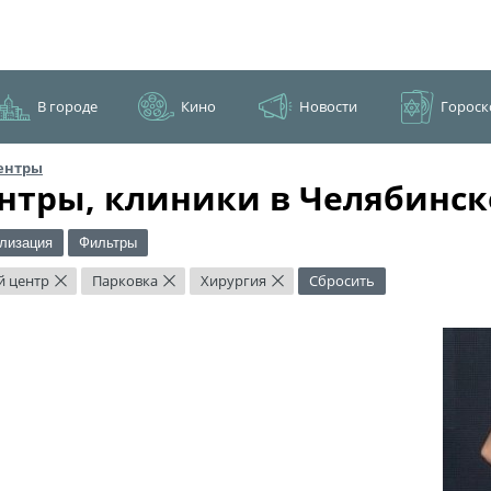
В городе
Кино
Новости
Гороск
ентры
нтры, клиники в Челябинск
лизация
Фильтры
й центр
Парковка
Хирургия
Сбросить
×
×
×