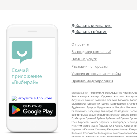
Добавить компанию
Добавить событие
О проекте
Вы владелец компании?
Платные услуги
Редакции по городам
Скачай
Условия использования сайта
приложение
Правила модерирования
«Выбирай»
Москва
Санкт‑Петербург
Абакан
Абдулино
Абинск
Агр
Анапа
Ангарск
Анжеро‑Судженск
Апатиты
Апшерон
Ахтубинск
Ачинск
Балаково
Балахна
Балашов
Барна
Белоярский
Березники
Бийск
Биробиджан
Благов
Будённовск
Бузулук
Бутурлиновка
Валуйки
Великие
Владикавказ
Владимир
Волгоград
Волгодонск
Волж
Выборг
Выкса
Вышний Волочёк
Вязники
Вязьма
Вятск
Грайворон
Грозный
Губкин
Губкинский
Гуково
Гульк
Елец
Ефремов
Заинск
Заринск
Зеленоградск
Зеленод
Искитим
Истра
Ишим
Йошкар‑Ола
Казань
Калинингр
Караганда
Касимов
Качканар
Кемерово
Кизляр
Кимр
Коломна
Колпашево
Кольчугино
Комсомольск‑на‑Ам
Краснодар
Краснотурьинск
Красноуфимск
Краснояр