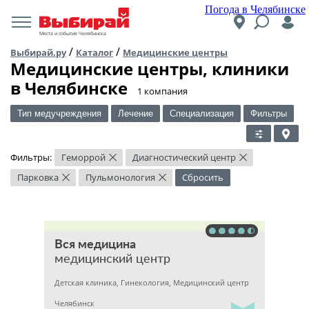
Погода в Челябинске
Места и события Челябинска
/
/
Выбирай.ру
Каталог
Медицинские центры
Медицинские центры, клиники
в Челябинске
​1 компания
Тип медучреждения
Лечение
Специализация
Фильтры
Фильтры:
Геморрой
Диагностический центр
×
×
Парковка
Пульмонология
Сбросить
×
×
Вся медицина
медицинский центр
Детская клиника, Гинекология, Медицинский центр
Челябинск