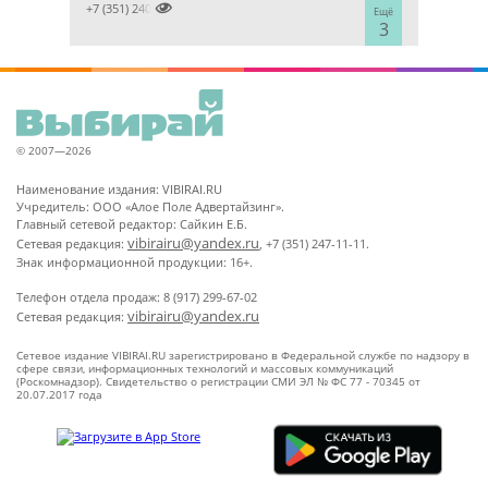

+7 (351) 2400303
Ещё
3
© 2007—2026
Наименование издания: VIBIRAI.RU
Учредитель: ООО «Алое Поле Адвертайзинг».
Главный сетевой редактор: Сайкин Е.Б.
vibirairu@yandex.ru
Сетевая редакция:
, +7 (351) 247-11-11.
Знак информационной продукции: 16+.
Телефон отдела продаж: 8 (917) 299-67-02
vibirairu@yandex.ru
Сетевая редакция:
Сетевое издание VIBIRAI.RU зарегистрировано в Федеральной службе по надзору в
сфере связи, информационных технологий и массовых коммуникаций
(Роскомнадзор). Свидетельство о регистрации СМИ ЭЛ № ФС 77 - 70345 от
20.07.2017 года