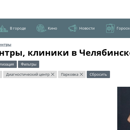
В городе
Кино
Новости
Гороск
ентры
нтры, клиники в Челябинск
лизация
Фильтры
Диагностический центр
Парковка
Сбросить
×
×
×