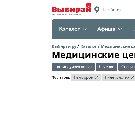
Челябинск
Места и события Челябинска
Каталог
Афиша
/
/
Выбирай.ру
Каталог
Медицинские ц
Медицинские це
Тип медучреждения
Лечение
Специа
Фильтры:
Геморрой
Гинекология
×