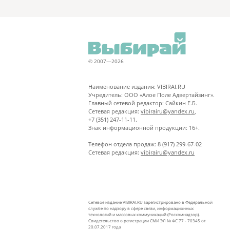
© 2007—2026
Наименование издания: VIBIRAI.RU
Учредитель: ООО «Алое Поле Адвертайзинг».
Главный сетевой редактор: Сайкин Е.Б.
Сетевая редакция:
vibirairu@yandex.ru
,
+7 (351) 247-11-11.
Знак информационной продукции: 16+.
Телефон отдела продаж: 8 (917) 299-67-02
Сетевая редакция:
vibirairu@yandex.ru
Сетевое издание VIBIRAI.RU зарегистрировано в Федеральной
службе по надзору в сфере связи, информационных
технологий и массовых коммуникаций (Роскомнадзор).
Свидетельство о регистрации СМИ ЭЛ № ФС 77 - 70345 от
20.07.2017 года