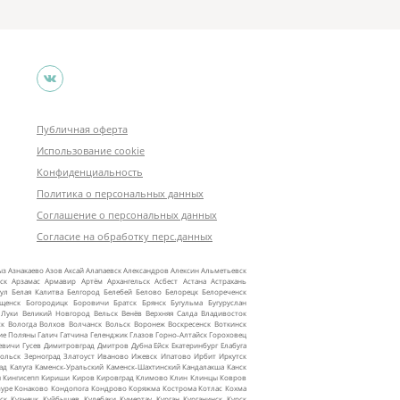
Публичная оферта
Использование cookie
Конфиденциальность
Политика о персональных данных
Соглашение о персональных данных
Согласие на обработку перс.данных
ыз
Азнакаево
Азов
Аксай
Алапаевск
Александров
Алексин
Альметьевск
ск
Арзамас
Армавир
Артём
Архангельск
Асбест
Астана
Астрахань
ул
Белая Калитва
Белгород
Белебей
Белово
Белорецк
Белореченск
ещенск
Богородицк
Боровичи
Братск
Брянск
Бугульма
Бугуруслан
 Луки
Великий Новгород
Вельск
Венёв
Верхняя Салда
Владивосток
ск
Вологда
Волхов
Волчанск
Вольск
Воронеж
Воскресенск
Воткинск
ие Поляны
Галич
Гатчина
Геленджик
Глазов
Горно‑Алтайск
Гороховец
евичи
Гусев
Димитровград
Дмитров
Дубна
Ейск
Екатеринбург
Елабуга
ольск
Зерноград
Златоуст
Иваново
Ижевск
Ипатово
Ирбит
Иркутск
ад
Калуга
Каменск‑Уральский
Каменск‑Шахтинский
Кандалакша
Канск
ы
Кингисепп
Кириши
Киров
Кировград
Климово
Клин
Клинцы
Ковров
уре
Конаково
Кондопога
Кондрово
Коряжма
Кострома
Котлас
Кохма
ск
Кузнецк
Куйбышев
Кулебаки
Кумертау
Курган
Курганинск
Курск