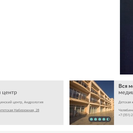
Вся 
 центр
меди
инский центр, Андрология
Детская 
итетская Набережная, 28
Челябин
+7 (351) 