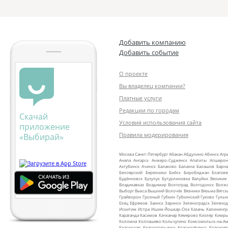
Добавить компанию
Добавить событие
О проекте
Вы владелец компании?
Платные услуги
Редакции по городам
Скачай
Условия использования сайта
приложение
Правила модерирования
«Выбирай»
Москва
Санкт‑Петербург
Абакан
Абдулино
Абинск
Агр
Анапа
Ангарск
Анжеро‑Судженск
Апатиты
Апшерон
Ахтубинск
Ачинск
Балаково
Балахна
Балашов
Барна
Белоярский
Березники
Бийск
Биробиджан
Благов
Будённовск
Бузулук
Бутурлиновка
Валуйки
Великие
Владикавказ
Владимир
Волгоград
Волгодонск
Волж
Выборг
Выкса
Вышний Волочёк
Вязники
Вязьма
Вятск
Грайворон
Грозный
Губкин
Губкинский
Гуково
Гульк
Елец
Ефремов
Заинск
Заринск
Зеленоградск
Зеленод
Искитим
Истра
Ишим
Йошкар‑Ола
Казань
Калинингр
Караганда
Касимов
Качканар
Кемерово
Кизляр
Кимр
Коломна
Колпашево
Кольчугино
Комсомольск‑на‑Ам
Краснодар
Краснотурьинск
Красноуфимск
Краснояр