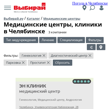
Погода в Челябинске
Места и события Челябинска
/
/
Выбирай.ру
Каталог
Медицинские центры
Медицинские центры, клиники
в Челябинске
​3 компании
Тип медучреждения
Лечение
Специализация
Фильтры
Фильтры:
Гинекология
Диагностический центр
×
×
Парковка
Простатит
Сбросить
×
×
ЭН КЛИНИК
медицинский центр
Гинекология, Медицинский центр, Андрология
Челябинск, Университетская Набережная, 28