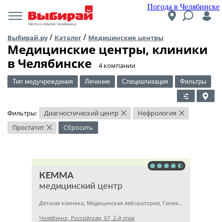
Погода в Челябинске
Места и события Челябинска
/
/
Выбирай.ру
Каталог
Медицинские центры
Медицинские центры, клиники
в Челябинске
​4 компании
Тип медучреждения
Лечение
Специализация
Фильтры
Фильтры:
Диагностический центр
Нефрология
×
×
Простатит
Сбросить
×
КЕММА
медицинский центр
Детская клиника, Медицинская лаборатория, Гинекология
Челябинск, Российская, 67, 2-й этаж