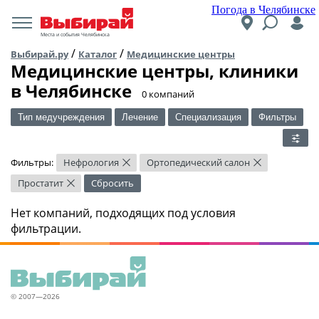
Погода в Челябинске
Места и события Челябинска
/
/
Выбирай.ру
Каталог
Медицинские центры
Медицинские центры, клиники
в Челябинске
​0 компаний
Тип медучреждения
Лечение
Специализация
Фильтры
Фильтры:
Нефрология
Ортопедический салон
×
×
Простатит
Сбросить
×
Нет компаний, подходящих под условия
фильтрации.
© 2007—2026