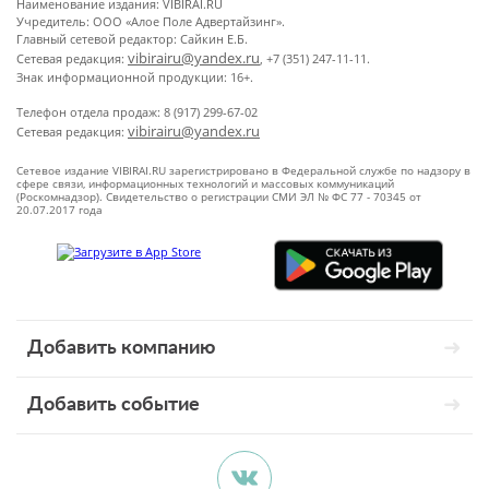
Наименование издания: VIBIRAI.RU
Учредитель: ООО «Алое Поле Адвертайзинг».
Главный сетевой редактор: Сайкин Е.Б.
vibirairu@yandex.ru
Сетевая редакция:
, +7 (351) 247-11-11.
Знак информационной продукции: 16+.
Телефон отдела продаж: 8 (917) 299-67-02
vibirairu@yandex.ru
Сетевая редакция:
Сетевое издание VIBIRAI.RU зарегистрировано в Федеральной службе по надзору в
сфере связи, информационных технологий и массовых коммуникаций
(Роскомнадзор). Свидетельство о регистрации СМИ ЭЛ № ФС 77 - 70345 от
20.07.2017 года
Добавить компанию
Добавить событие