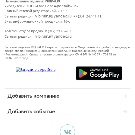
Наименование издания: VIBIRAI.RU
Учредитель: ООО «Алое Поле Адвертайзинг».
Главный сетевой редактор: Сайкин Е.Б.
vibirairu@yandex.ru
Сетевая редакция:
, +7 (351) 247-11-11.
Знак информационной продукции: 16+.
Телефон отдела продаж: 8 (917) 299-67-02
vibirairu@yandex.ru
Сетевая редакция:
Сетевое издание VIBIRAI.RU зарегистрировано в Федеральной службе по надзору в
сфере связи, информационных технологий и массовых коммуникаций
(Роскомнадзор). Свидетельство о регистрации СМИ ЭЛ № ФС 77 - 70345 от
20.07.2017 года
Добавить компанию
Добавить событие