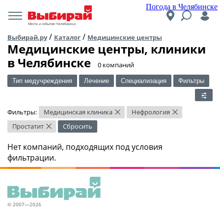
Погода в Челябинске
Места и события Челябинска
/
/
Выбирай.ру
Каталог
Медицинские центры
Медицинские центры, клиники
в Челябинске
​0 компаний
Тип медучреждения
Лечение
Специализация
Фильтры
Фильтры:
Медицинская клиника
Нефрология
×
×
Простатит
Сбросить
×
Нет компаний, подходящих под условия
фильтрации.
© 2007—2026