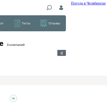
Погода в Челябинске
оп
Тесты
Отзывы
е
​0 компаний