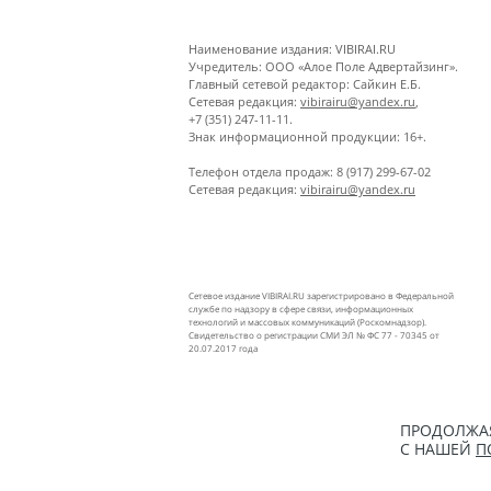
Наименование издания: VIBIRAI.RU
Учредитель: ООО «Алое Поле Адвертайзинг».
Главный сетевой редактор: Сайкин Е.Б.
Сетевая редакция:
vibirairu@yandex.ru
,
+7 (351) 247-11-11.
Знак информационной продукции: 16+.
Телефон отдела продаж: 8 (917) 299-67-02
Сетевая редакция:
vibirairu@yandex.ru
Сетевое издание VIBIRAI.RU зарегистрировано в Федеральной
службе по надзору в сфере связи, информационных
технологий и массовых коммуникаций (Роскомнадзор).
Свидетельство о регистрации СМИ ЭЛ № ФС 77 - 70345 от
20.07.2017 года
ПРОДОЛЖАЯ
С НАШЕЙ
П