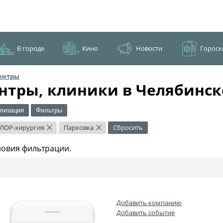
В городе
Кино
Новости
Гороск
ентры
нтры, клиники в Челябинск
лизация
Фильтры
ЛОР-хирургия
Парковка
Сбросить
×
×
ловия фильтрации.
Добавить компанию
Добавить событие