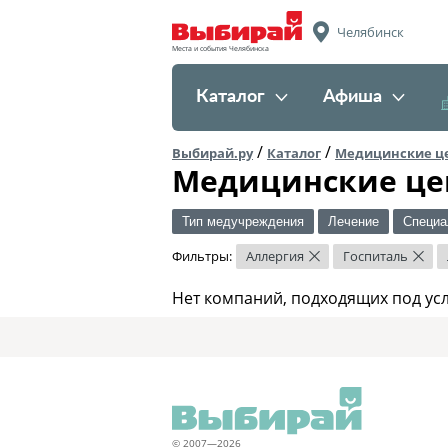
Челябинск
Места и события Челябинска
Каталог
Афиша
/
/
Выбирай.ру
Каталог
Медицинские ц
Медицинские це
Тип медучреждения
Лечение
Специа
Фильтры:
Аллергия
Госпиталь
×
×
Нет компаний, подходящих под ус
© 2007—2026