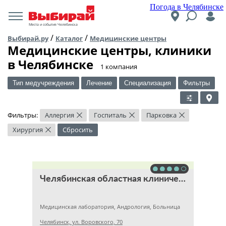
Погода в Челябинске
Места и события Челябинска
/
/
Выбирай.ру
Каталог
Медицинские центры
Медицинские центры, клиники
в Челябинске
​1 компания
Тип медучреждения
Лечение
Специализация
Фильтры
Фильтры:
Аллергия
Госпиталь
Парковка
×
×
×
Хирургия
Сбросить
×
Челябинская областная клиническая больница
Медицинская лаборатория, Андрология, Больница
Челябинск, ул. Воровского, 70