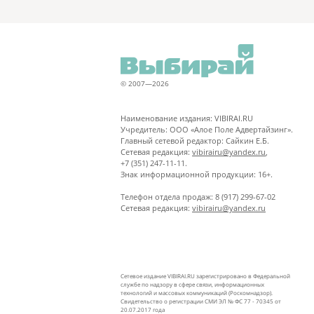
© 2007—2026
Наименование издания: VIBIRAI.RU
Учредитель: ООО «Алое Поле Адвертайзинг».
Главный сетевой редактор: Сайкин Е.Б.
Сетевая редакция:
vibirairu@yandex.ru
,
+7 (351) 247-11-11.
Знак информационной продукции: 16+.
Телефон отдела продаж: 8 (917) 299-67-02
Сетевая редакция:
vibirairu@yandex.ru
Сетевое издание VIBIRAI.RU зарегистрировано в Федеральной
службе по надзору в сфере связи, информационных
технологий и массовых коммуникаций (Роскомнадзор).
Свидетельство о регистрации СМИ ЭЛ № ФС 77 - 70345 от
20.07.2017 года