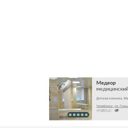
Медеор
медицинский
Челябинск, ул. Горь

+7 (351) 2172376