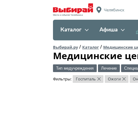
Челябинск
Места и события Челябинска
Каталог
Афиша
/
/
Выбирай.ру
Каталог
Медицинские ц
Медицинские це
Тип медучреждения
Лечение
Специа
Фильтры:
Госпиталь
Ожоги
Он
×
×