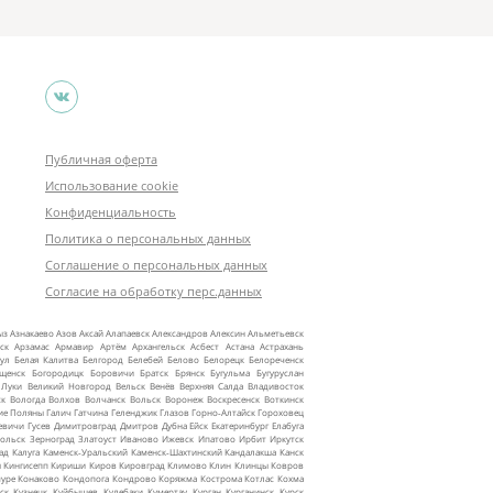
Публичная оферта
Использование cookie
Конфиденциальность
Политика о персональных данных
Соглашение о персональных данных
Согласие на обработку перс.данных
ыз
Азнакаево
Азов
Аксай
Алапаевск
Александров
Алексин
Альметьевск
ск
Арзамас
Армавир
Артём
Архангельск
Асбест
Астана
Астрахань
ул
Белая Калитва
Белгород
Белебей
Белово
Белорецк
Белореченск
ещенск
Богородицк
Боровичи
Братск
Брянск
Бугульма
Бугуруслан
 Луки
Великий Новгород
Вельск
Венёв
Верхняя Салда
Владивосток
ск
Вологда
Волхов
Волчанск
Вольск
Воронеж
Воскресенск
Воткинск
ие Поляны
Галич
Гатчина
Геленджик
Глазов
Горно‑Алтайск
Гороховец
евичи
Гусев
Димитровград
Дмитров
Дубна
Ейск
Екатеринбург
Елабуга
ольск
Зерноград
Златоуст
Иваново
Ижевск
Ипатово
Ирбит
Иркутск
ад
Калуга
Каменск‑Уральский
Каменск‑Шахтинский
Кандалакша
Канск
ы
Кингисепп
Кириши
Киров
Кировград
Климово
Клин
Клинцы
Ковров
уре
Конаково
Кондопога
Кондрово
Коряжма
Кострома
Котлас
Кохма
ск
Кузнецк
Куйбышев
Кулебаки
Кумертау
Курган
Курганинск
Курск