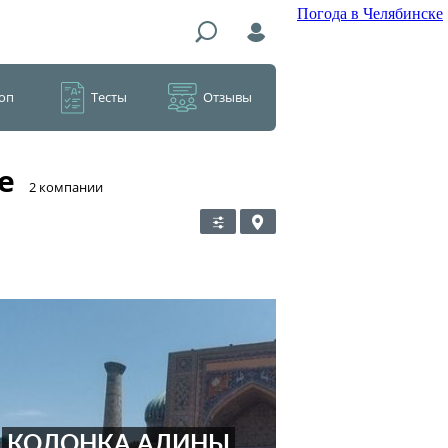
Погода в Челябинске
оп
Тесты
Отзывы
е
​2 компании
КОЛОНКА АЛИНЫ