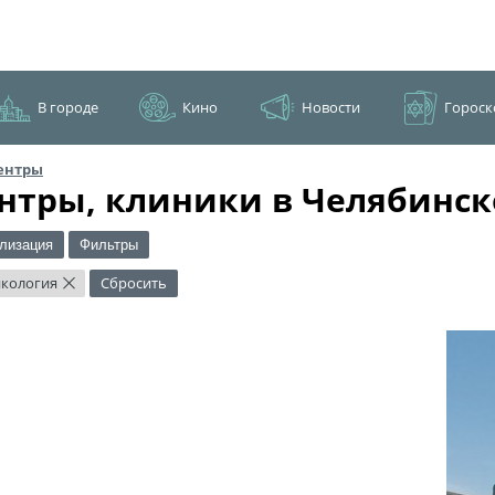
В городе
Кино
Новости
Гороск
ентры
нтры, клиники в Челябинск
лизация
Фильтры
кология
Сбросить
×