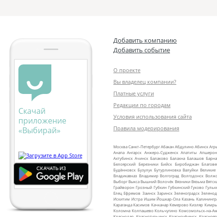
Добавить компанию
Добавить событие
О проекте
Вы владелец компании?
Платные услуги
Редакции по городам
Скачай
Условия использования сайта
приложение
Правила модерирования
«Выбирай»
Москва
Санкт‑Петербург
Абакан
Абдулино
Абинск
Агр
Анапа
Ангарск
Анжеро‑Судженск
Апатиты
Апшерон
Ахтубинск
Ачинск
Балаково
Балахна
Балашов
Барна
Белоярский
Березники
Бийск
Биробиджан
Благов
Будённовск
Бузулук
Бутурлиновка
Валуйки
Великие
Владикавказ
Владимир
Волгоград
Волгодонск
Волж
Выборг
Выкса
Вышний Волочёк
Вязники
Вязьма
Вятск
Грайворон
Грозный
Губкин
Губкинский
Гуково
Гульк
Елец
Ефремов
Заинск
Заринск
Зеленоградск
Зеленод
Искитим
Истра
Ишим
Йошкар‑Ола
Казань
Калинингр
Караганда
Касимов
Качканар
Кемерово
Кизляр
Кимр
Коломна
Колпашево
Кольчугино
Комсомольск‑на‑Ам
Краснодар
Краснотурьинск
Красноуфимск
Краснояр